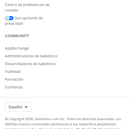
Centro de preferencias de
cookies
¿RESOLVIÓ ESTE ARTÍCULO SU PROBLEMA?
Sus opciones de
¡Háganos saber cómo podemos mejorar!
privacidad
Sí
No
COMMUNITY
AppExchange
Administradores de Salesforce
Desarrolladores de Salesforce
Trailhead
Formación
Confianza
Select Org
Español
© Copyright 2026, Salesforce.com Inc. Todos los derechos reservados. Las
distintas marcas comerciales pertenecen a sus respectivos propietarios.