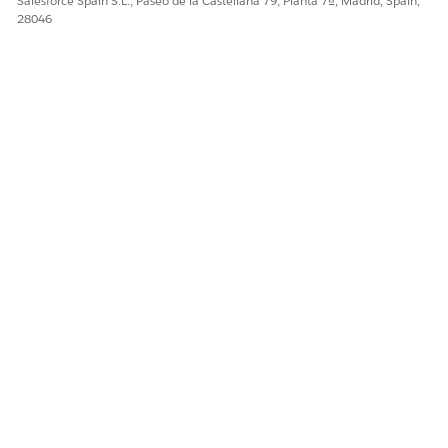
Salesforce Spain S.L., Paseo de la Castellana 79, Planta 7ª, Madrid, Spain,
28046