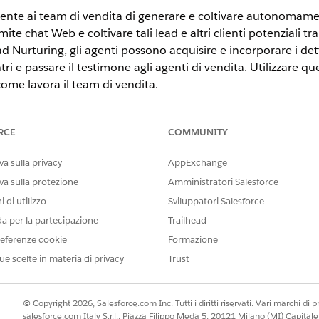
e ai team di vendita di generare e coltivare autonomamente 
te chat Web e coltivare tali lead e altri clienti potenziali tr
Nurturing, gli agenti possono acquisire e incorporare i detta
i e passare il testimone agli agenti di vendita. Utilizzare q
ome lavora il team di vendita.
ta Agentforce
ilizzare il modello di agente Generazione lead in entrata per intera
RCE
COMMUNITY
essaggistica per rispondere a domande, acquisire lead e pianificar
ne di lead in entrata, i clienti hanno accesso 24 ore su 24, 7 giorn
a sulla privacy
AppExchange
accettazione dei lead e riducendo l'immissione manuale dei dati.
va sulla protezione
Amministratori Salesforce
 di utilizzo
Sviluppatori Salesforce
ad, referenti e account personali per rafforzare le opportunità di v
da per la partecipazione
Trailhead
ce. L'utilizzo di un agente per guidare la qualifica consente agli a
ali nelle prime fasi del processo, evitando sprechi di tempo e risorse
eferenze cookie
Formazione
efficienza complessiva e i tassi di conversione.
ue scelte in materia di privacy
Trust
ce
ilizzare il modello di agente Lead Nurturing per scalare il team di 
© Copyright 2026, Salesforce.com Inc. Tutti i diritti riservati. Vari marchi di pro
corso di realizzazione alimentando i clienti potenziali 24 ore su 24
salesforce.com Italy S.r.l., Piazza Filippo Meda 5, 20121 Milano (MI) Capit