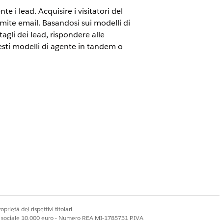
i lead. Acquisire i visitatori del
amite email. Basandosi sui modelli di
gli dei lead, rispondere alle
uesti modelli di agente in tandem o
gire con i clienti potenziali tramite
e incontri con il team di vendita.
i su 7, a un agente Agentforce,
endita in corso di realizzazione
genti di determinare rapidamente
. Concentrandosi sulle trattative ad alto
vendita, accelerare la crescita e
prietà dei rispettivi titolari.
, 7 giorni su 7 tramite email con un
ale sociale 10.000 euro - Numero REA MI-1785731 P.IVA