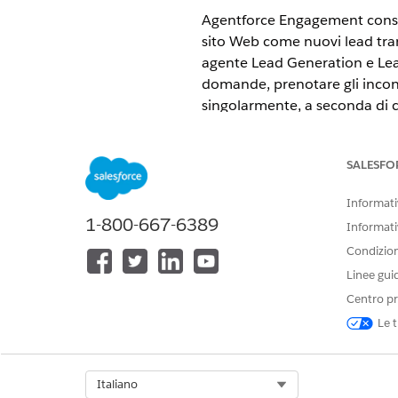
Agentforce Engagement consent
sito Web come nuovi lead trami
agente Lead Generation e Lead 
domande, prenotare gli incontr
singolarmente, a seconda di c
Generazione di lead in entra
Con Agentforce Engagement, ut
SALESFO
una chat Web o un canale di m
Quando si abilita la generazio
Informativ
semplificando il processo di 
1-800-667-6389
Informati
Qualifica Agentforce
Condizioni
Qualificare istantaneamente le
Linee gui
utilizzando Qualifica Agentfor
l'idoneità dei clienti potenzi
Centro pr
potenziale, il team aumenta l'
Le t
Nutrizione dei lead Agentfor
Con Agentforce Engagement, ut
ottimizzare le opportunità in 
Select Org
Italiano