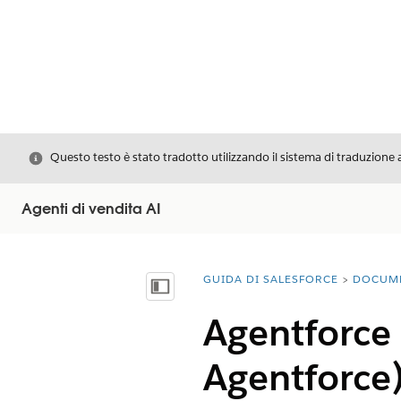
Chiudi
Questo testo è stato tradotto utilizzando il sistema di traduzione 
Agenti di vendita AI
GUIDA DI SALESFORCE
DOCUM
Ti trovi qui:
Mostra sommario
Agentforce
Agentforce