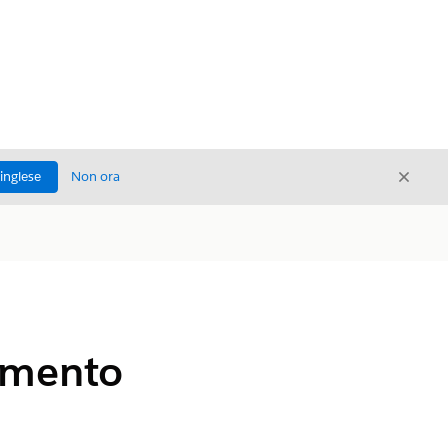
Chiud
'inglese
Non ora
Chiudi
imento