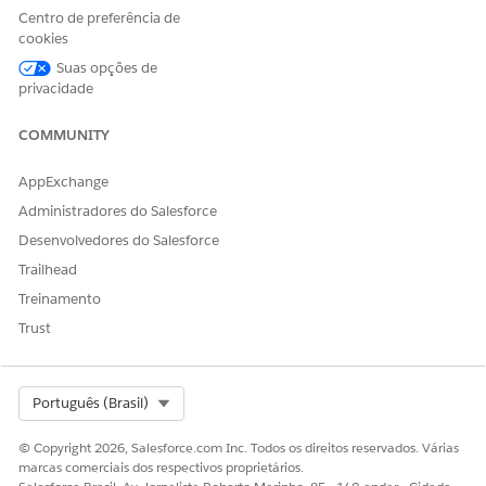
Centro de preferência de
rapidamente o ajuste do cliente potencial no início do
cookies
processo, evitando o desperdício de tempo e recursos. Ao
se concentrar em negócios de alto potencial, sua equipe
Suas opções de
privacidade
aumenta a eficiência geral e as taxas de conversão.
Nutrição de lead do Agentforce
COMMUNITY
Com o Engajamento do Agentforce, use o modelo de
agente Lead Nurturing para escalar sua equipe de vendas,
AppExchange
acelerar o crescimento e maximizar seu pipeline
Administradores do Salesforce
cultivando clientes potenciais 24 horas por dia, 7 dias por
semana por email com um agente de vendas
Desenvolvedores do Salesforce
desenvolvido com IA. O Agentforce Lead Nurturing
Trailhead
trabalha automaticamente com leads novos ou
Treinamento
atualizados, contatos e contas pessoais, enviando emails
Trust
de introdução personalizados a cada cliente potencial,
respondendo a respostas, respondendo a perguntas e
conectando leads qualificados com representantes de
vendas.
Select Org
Português (Brasil)
Editar um agente de desenvolvimento de lead ou geração
© Copyright 2026, Salesforce.com Inc. Todos os direitos reservados. Várias
de lead de entrada
marcas comerciais dos respectivos proprietários.
Depois de configurar e ativar um agente de Geração de