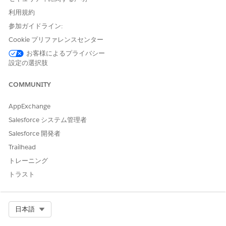
利用規約
Agentforce の有効化
参加ガイドライン:
Cookie プリファレンスセンター
Agentforce を有効にしてから、Agentforce Prospecting を有効
にします。
お客様によるプライバシー
設定の選択肢
Agentforce を有効にします。
COMMUNITY
Agentforce Prospecting の有効化
Salesforce Go から、Agentforce for Sales ページに移動しま
AppExchange
す。
Salesforce システム管理者
[
Keep Going
(続行)] をクリックします。
Salesforce 開発者
スクロールダウンして、[Prospecting (見込み客)] セクション
Trailhead
を展開します。
見込み客
を有効にします。
トレーニング
トラスト
権限の割り当て
ユーザーがエージェントを管理して見込み客にアクセスするため
に必要な権限を割り当てます。
Select Org
日本語
Salesforce Go から、Agentforce for Sales に移動します。