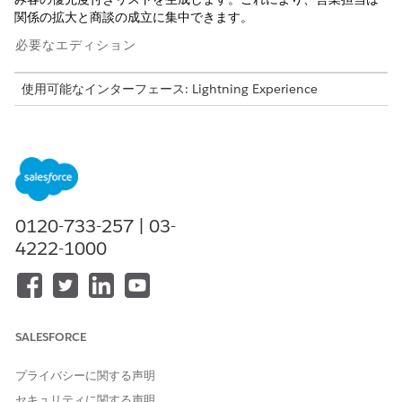
関係の拡大と商談の成立に集中できます。
必要なエディション
使用可能なインターフェース: Lightning Experience
使用可能なエディション: Foundations および Agentforce for
Sales または Agentforce for an Industry アドオン ライセンス
が付属
する Enterprise
Edition、
Performance Edition
、
Unlimited
Edition、または Agentforce 1 Sales Edition また
は Industry Edition に含まれるエディション。各ユーザーがア
クションにアクセスするには、Agentforce for Sales または
0120-733-257 | 03-
Agentforce for an Industry アドオンが必要です。
4222-1000
必要なユーザー権限
見込み客エージェントを作成
「Sales Agentic Prospecting
および設定する
Manager (Sales Agentic 見込
み客マネージャー)」権限セッ
SALESFORCE
ト
プライバシーに関する声明
生成された見込み客を確認し
「Sales Agentic
て対応する
Prospecting」権限セット
セキュリティに関する声明