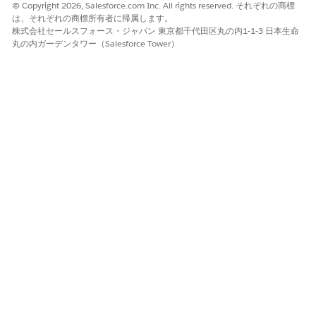
© Copyright 2026, Salesforce.com Inc. All rights reserved. それぞれの商標
[Prospecting] セクションで、[Manage User Access] ステッ
は、それぞれの商標所有者に帰属します。
プの [
Manage]
をクリックします。
株式会社セールスフォース・ジャパン 東京都千代田区丸の内1-1-3 日本生命
Sales Agentic Prospecting
権限セットグループを割り当てる
丸の内ガーデンタワー（Salesforce Tower）
ユーザーを選択し、[
割り当て] を
クリックします。これらのユ
ーザーは、エージェントが生成した見込み客を表示してアクシ
ョンを実行するためのアクセス権を取得します。
「
Sales Agentic Prospecting Manager
」権限セットを割り当
てるユーザーを選択し、[
割り当て
] をクリックします。これら
のユーザーは、見込み客エージェントを作成および設定するた
めのアクセス権を取得します。
[完了]
をクリックします。
Gong データの接続 (省略可能)
Gong データを接続して、見込み客エージェントが通話記録の会
話インサイトを使用できるようにします。
Einstein 会話インサイトを設定し、Gong で営業電話を記録す
るユーザーに割り当てます。
見込み客エージェントを実行する前に、通話記録とトランスク
リプトが Salesforce で使用できることを確認します。