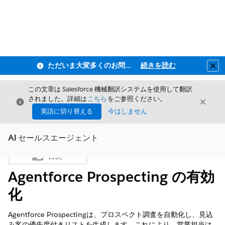
ただいま大変多くのお問い合わせをいただいており、ご連絡までにお時間を頂戴しております
続きを読む
Clo
この文章は Salesforce 機械翻訳システムを使用して翻訳
されました。詳細は
こちら
をご参照ください。
閉じる
閉じ
閉じる
英語に切り替える
今はしません
AI セールスエージェント
目次
目次を表示
Agentforce Prospecting の有効
化
Agentforce Prospectingは、プロスペクト調査を自動化し、見込
み客の優先度付きリストを生成します。これにより、営業担当は