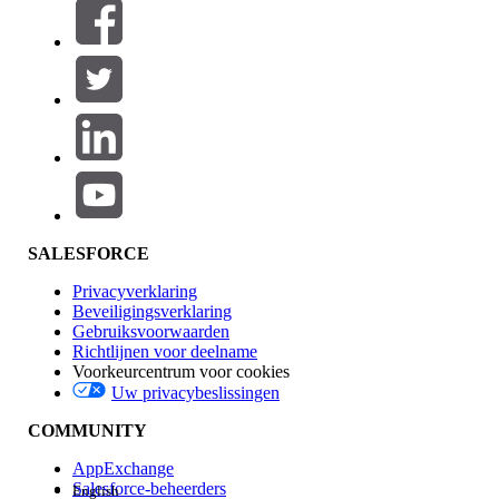
Filters (0)
FILTERS SELECTEREN
Productgebied
Toevoegen
Invloed op functies
SALESFORCE
Privacyverklaring
Beveiligingsverklaring
Gebruiksvoorwaarden
Richtlijnen voor deelname
Voorkeurcentrum voor cookies
Uw privacybeslissingen
Edition
COMMUNITY
AppExchange
Salesforce-beheerders
English