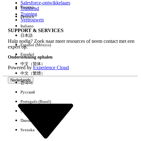
Salesforce-ontwikkelaars
Français
Trailhead
Ervaring
Training
Deutsch
Vertrouwen
Italiano
SUPPORT & SERVICES
日本語
Hulp nodig? Zoek naar meer resources of neem contact met een
Alles wissen
Gereed
Español (México)
expert op.
Español
Ondersteuning ophalen
中文（简体）
Powered by
Experience Cloud
中文（繁體）
Nederlands
한국어
Русский
Português (Brasil)
Suomi
Dansk
Svenska
Geen resultaten