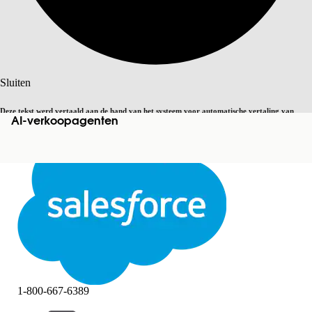
Zoeken
Sluiten
Deze tekst werd vertaald aan de hand van het systeem voor automatische vertaling van
AI-verkoopagenten
Overschakelen op Engels
Niet nu
Salesforce. U vindt
hier
meer details.
Sluiten
Sluiten
1-800-667-6389