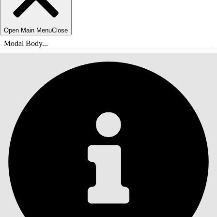
Open Main Menu
Close
Modal Body...
INHOUDSOPGAVE
Zoeken
Inhoudsopgave
weergeven
Inhoudsopgave