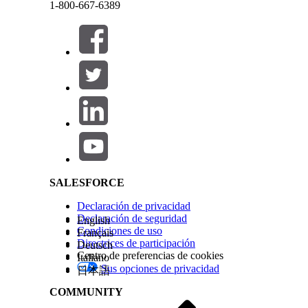
1-800-667-6389
¿RESOLVIÓ ESTE ARTÍCULO SU PROBLEMA?
¡Háganos saber cómo podemos mejorar!
Cerrar
Cerrar
Salesforce Help | Article
SALESFORCE
Declaración de privacidad
Declaración de seguridad
English
Condiciones de uso
Français
Directrices de participación
Deutsch
Centro de preferencias de cookies
Italiano
Sus opciones de privacidad
日本語
COMMUNITY