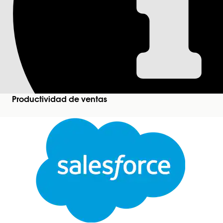
Agentforce Sales A
Dé a su equipo de ventas una vista única para actua
de ventas con datos en Géminis.
Ediciones necesarias
Productividad de ventas
Disponible en:
Pro Suite
,
Professional
,
Performan
Nota
Agentforce Sales Agent para Géminis solo está dis
Configurar Agentforce Sales Agent para Géminis (
Integre su organización de Salesforce con Gemini
registros dentro de Gemini. Este acceso de vista ú
mayor rapidez sin cambiar entre dos espacios de t
Cerrar
Conectar su cuenta de Salesforce con Agentforce 
Para utilizar Agentforce Sales Agent para Géminis
Este texto se tradujo con el sistema de traducción automática de Salesforce. Obtenga más de