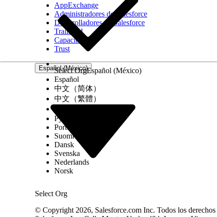
AppExchange
Administradores de Salesforce
Desarrolladores de Salesforce
Trailhead
Capacitación
Trust
Español (México)
Select Org
Español (México)
Español
中文（简体）
中文（繁體）
한국어
Русский
Português (Brasil)
Suomi
Dansk
Svenska
Nederlands
Norsk
Select Org
© Copyright 2026, Salesforce.com Inc. Todos los derechos r