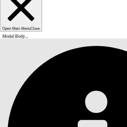
Open Main Menu
Close
Modal Body...
Usted está aquí:
Ayuda de Salesforce
Documentos
Productividad de vendedores