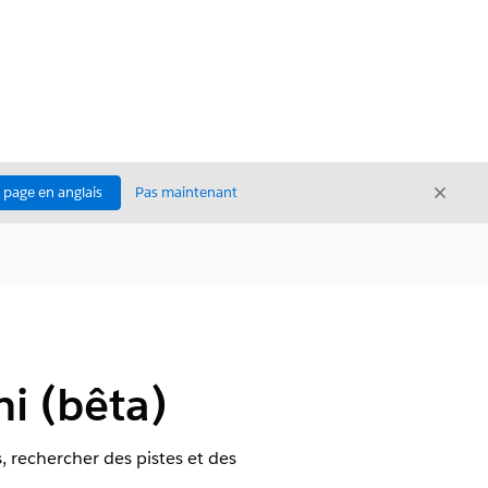
Ferme
a page en anglais
Pas maintenant
Fermer
i (bêta)
 rechercher des pistes et des