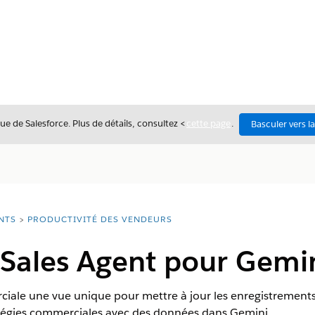
ue de Salesforce. Plus de détails, consultez <
cette page
.
Basculer vers l
NTS
PRODUCTIVITÉ DES VENDEURS
Sales Agent pour Gemin
iale une vue unique pour mettre à jour les enregistrements,
ratégies commerciales avec des données dans Gemini.