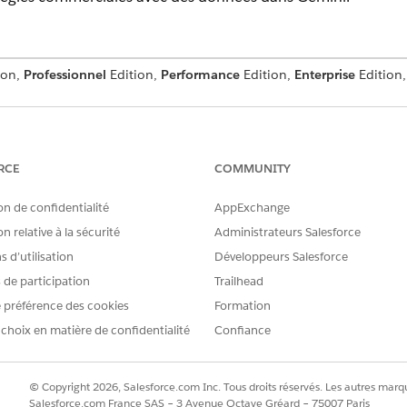
ion,
Professionnel
Edition,
Performance
Edition,
Enterprise
Edition
 Sales Agent pour Gemini est disponible uniquement en anglais p
RCE
COMMUNITY
mercial Agentforce pour Gemini (bêta)
on de confidentialité
AppExchange
alesforce à Gemini Enterprise pour permettre à vos vendeurs de rech
n relative à la sécurité
Administrateurs Salesforce
ni. Cet accès à vue unique permet aux vendeurs de planifier des st
 d’utilisation
Développeurs Salesforce
 entre deux espaces de travail.
s de participation
Trailhead
lesforce à Agentforce Sales Agent pour Gemini (bêta)
 préférence des cookies
Formation
es Agent pour Gemini, connectez votre compte Salesforce dans Gemi
 choix en matière de confidentialité
Confiance
© Copyright 2026, Salesforce.com Inc. Tous droits réservés. Les autres marqu
RE PROBLÈME ?
Salesforce.com France SAS – 3 Avenue Octave Gréard – 75007 Paris