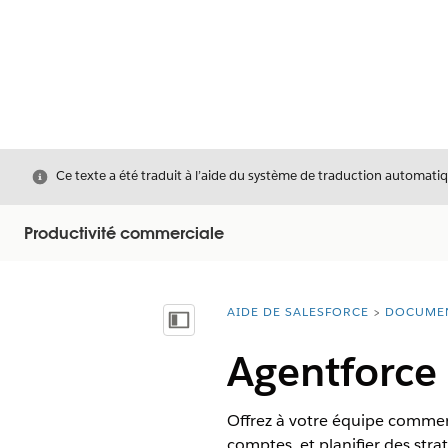
Fermer
Ce texte a été traduit à l’aide du système de traduction automatiq
Productivité commerciale
AIDE DE SALESFORCE
DOCUME
Vous êtes ici :
Afficher la table des matières
Agentforce 
Offrez à votre équipe commerc
comptes, et planifier des st