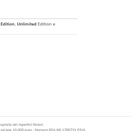
 Edition
,
Unlimited
Edition e
lead e aggiornare i record all'interno di
chiudere le trattative più rapidamente
prietà dei rispettivi titolari.
ale sociale 10.000 euro - Numero REA MI-1785731 P.IVA