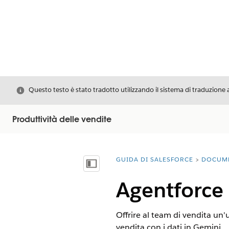
Chiudi
Questo testo è stato tradotto utilizzando il sistema di traduzione 
Produttività delle vendite
GUIDA DI SALESFORCE
DOCUM
Ti trovi qui:
Mostra sommario
Agentforce 
Offrire al team di vendita un'
vendita con i dati in Gemini.