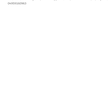
04959160963
orare!