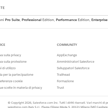
STE
ioni
Pro Suite
,
Professional
Edition,
Performance
Edition,
Enterprise
Agent per Gemelli è attualmente disponibile solo in inglese.
RCE
COMMUNITY
vendita Agentforce per Gemini (beta)
a sulla privacy
AppExchange
esforce con Gemini Enterprise per consentire ai venditori di cercare 
va sulla protezione
Amministratori Salesforce
lizzazione singola consente ai venditori di pianificare strategie e 
 di utilizzo
Sviluppatori Salesforce
oro all'altra.
da per la partecipazione
Trailhead
esforce all'agente di vendita Agentforce per Gemini (beta)
eferenze cookie
Formazione
es Agent per Gemini, collegare l'account Salesforce in Gemini.
ue scelte in materia di privacy
Trust
© Copyright 2026, Salesforce.com Inc. Tutti i diritti riservati. Vari marchi di pro
IL PROBLEMA?
salesforce.com Italy S.r.l., Piazza Filippo Meda 5, 20121 Milano (MI) Capit