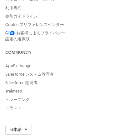
Gemini の Agentforce 販売エージェントへの Salesforce アカ
利用規約
ウントの接続 (ベータ)
参加ガイドライン:
Agentforce Sales Agent for Gemini を使用するには、
Cookie プリファレンスセンター
Gemini で Salesforce アカウントを接続します。
お客様によるプライバシー
設定の選択肢
COMMUNITY
この記事で問題は解決されましたか?
ご意見をお待ちしております。
AppExchange
Salesforce システム管理者
はい
いいえ
Salesforce 開発者
Trailhead
トレーニング
トラスト
Select Org
日本語