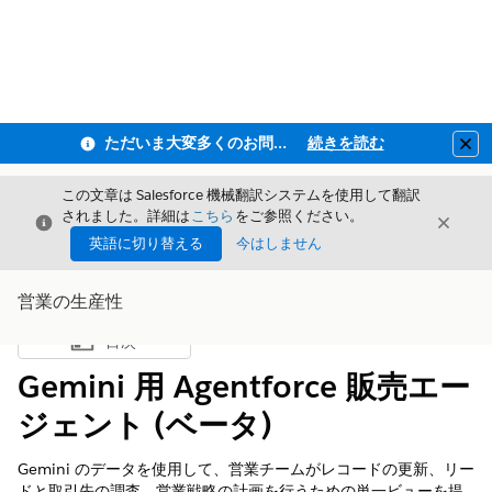
ただいま大変多くのお問い合わせをいただいており、ご連絡までにお時間を頂戴しております
続きを読む
Clo
この文章は Salesforce 機械翻訳システムを使用して翻訳
されました。詳細は
こちら
をご参照ください。
閉じる
閉じ
閉じる
英語に切り替える
今はしません
営業の生産性
目次
目次を表示
Gemini 用 Agentforce 販売エー
ジェント (ベータ)
Gemini のデータを使用して、営業チームがレコードの更新、リー
ドと取引先の調査、営業戦略の計画を行うための単一ビューを提