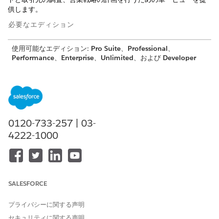
供します。
必要なエディション
使用可能なエディション:
Pro Suite
、
Professional
、
Performance
、
Enterprise
、
Unlimited
、および
Developer
Edition。
0120-733-257 | 03-
Agentforce Sales Agent for Gemini は、現時点では英語
メモ
4222-1000
でのみ使用できます。
Gemini の Agentforce 販売エージェントの設定 (ベータ)
Salesforce 組織を Gemini Enterprise と統合して、販売業者
SALESFORCE
が Gemini 内でリードを調査してレコードを更新できるように
します。この 1 つのビューへのアクセス権により、販売業者
は 2 つのワークスペースを切り替えることなく、より迅速に
プライバシーに関する声明
戦略を計画して商談を成立させることができます。
セキュリティに関する声明