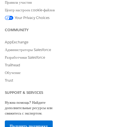
Подключение организации Salesforce к Agentforce Sales
Правила участия
Agent for Gemini (бета-версия)
Центр настроек cookie-файлов
Чтобы использовать Agentforce Sales Agent for Gemini,
Your Privacy Choices
подключите организацию Salesforce в Gemini.
COMMUNITY
AppExchange
ЭТА СТАТЬЯ РЕШИЛА ВАШУ ПРОБЛЕМУ?
Администраторы Salesforce
Оставьте свой отзыв, чтобы мы могли стать лучше!
Разработчики Salesforce
Да
Нет
Trailhead
Обучение
Trust
SUPPORT & SERVICES
Нужна помощь? Найдите
дополнительные ресурсы или
свяжитесь с экспертом.
Получить поддержку