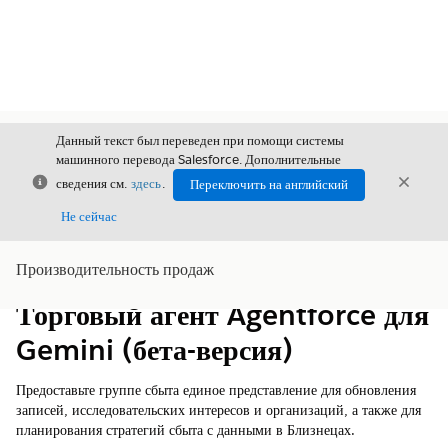
Данный текст был переведен при помощи системы
машинного перевода Salesforce. Дополнительные
Закрыть
Закры
сведения см.
здесь
.
Переключить на английский
Закрыт
Не сейчас
Производительность продаж
Содержание
Показать содержание
Торговый агент Agentforce для
Gemini (бета-версия)
Предоставьте группе сбыта единое представление для обновления
записей, исследовательских интересов и организаций, а также для
планирования стратегий сбыта с данными в Близнецах.