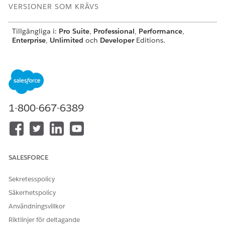
VERSIONER SOM KRÄVS
Tillgängliga i:
Pro Suite
,
Professional
,
Performance
,
Enterprise
,
Unlimited
och
Developer
Editions.
Agentforce Sales Agent for Gemini finns
ANTECKNING
1-800-667-6389
endast på engelska för tillfället.
Konfigurera Agentforce Sales Agent för Gemini (beta)
Integrera din Salesforce-organisation med Gemini
SALESFORCE
Enterprise så att dina säljare kan undersöka leads och
uppdatera poster inuti Gemini. Denna åtkomst med en
Sekretesspolicy
enda vy hjälper säljare att planera strategier och avsluta
affärer snabbare utan att växla mellan två arbetsområden.
Säkerhetspolicy
Användningsvillkor
Anslut ditt Salesforce-konto till Agentforce Sales Agent för
Gemini (beta)
Riktlinjer för deltagande