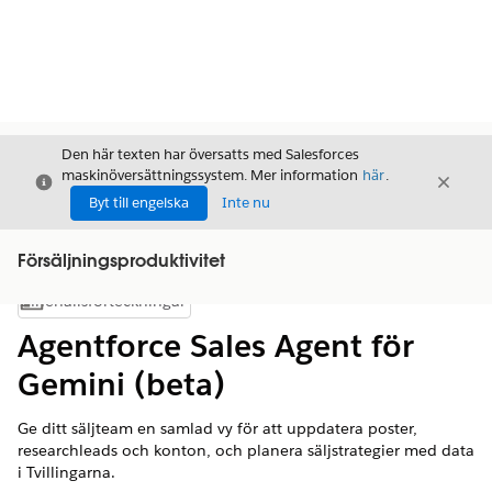
Den här texten har översatts med Salesforces
maskinöversättningssystem. Mer information
här
.
Stäng
Stäng
Stäng
Byt till engelska
Inte nu
Försäljningsproduktivitet
Innehållsförteckningar
Visa innehållsförteckning
Agentforce Sales Agent för
Gemini (beta)
Ge ditt säljteam en samlad vy för att uppdatera poster,
researchleads och konton, och planera säljstrategier med data
i Tvillingarna.