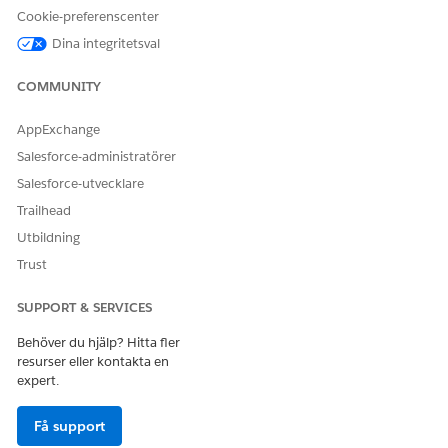
För att använda Agentforce Sales Agent för Gemini, anslut
Cookie-preferenscenter
ditt Salesforce-konto i Gemini.
Dina integritetsval
COMMUNITY
LÖSTE DENNA ARTIKEL DITT PROBLEM?
AppExchange
Berätta för oss vad vi kan förbättra!
Salesforce-administratörer
Salesforce-utvecklare
Ja
Nej
Trailhead
Utbildning
Trust
SUPPORT & SERVICES
Behöver du hjälp? Hitta fler
resurser eller kontakta en
expert.
Få support