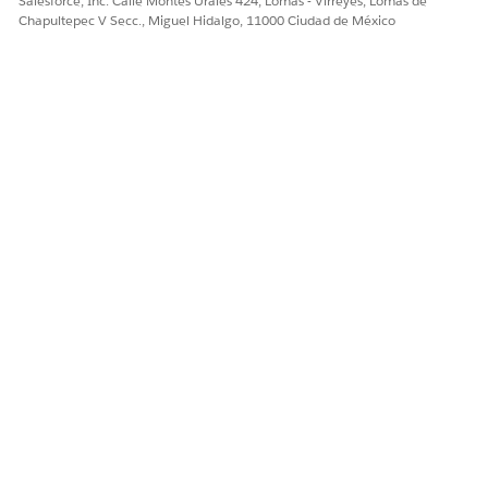
Configurar Agentforce Sales Agent para Géminis (Beta)
Salesforce, Inc. Calle Montes Urales 424, Lomas - Virreyes, Lomas de
Chapultepec V Secc., Miguel Hidalgo, 11000 Ciudad de México
¿RESOLVIÓ ESTE ARTÍCULO SU PROBLEMA?
¡Háganos saber cómo podemos mejorar!
Sí
No