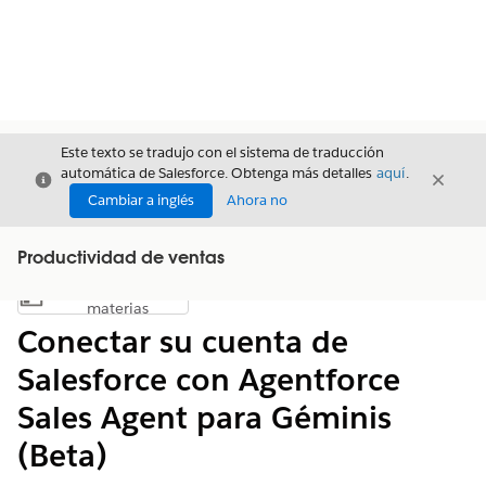
Este texto se tradujo con el sistema de traducción
automática de Salesforce. Obtenga más detalles
aquí
.
Cerrar
Cerrar
Cerrar
Cambiar a inglés
Ahora no
Productividad de ventas
Índice de
Mostrar índice de materias
materias
Conectar su cuenta de
Salesforce con Agentforce
Sales Agent para Géminis
(Beta)