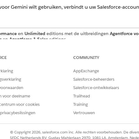
voor Gemini wilt gebruiken, verbindt u uw Salesforce-accoun
ormance
en
Unlimited
editions met de uitbreidingen
Agentforce vo
s
en
Agentforce 1 Sales
editions.
GINGEN
RCE
COMMUNITY
or Gemini wilt gebruiken en wilt
Aangepaste machtigingen
count:
rklaring
AppExchange
Verkoopagent voor Gemin
gsverklaring
Salesforce-beheerders
EN
voorwaarden
Salesforce-ontwikkelaars
Gebruikerstoegang tot Ge
en voor deelname
Trailhead
centrum voor cookies
Training
se-account
.
privacybeslissingen
Vertrouwen
 Agentforce Verkoopagent.
, authenticeert u bij Salesforce.
© Copyright 2026, salesforce.com inc. Alle rechten voorbehouden. De dive
SFDC Netherlands BV, Gustav Mahlerlaan 2970, 1081 LA, Amsterdam, Nede