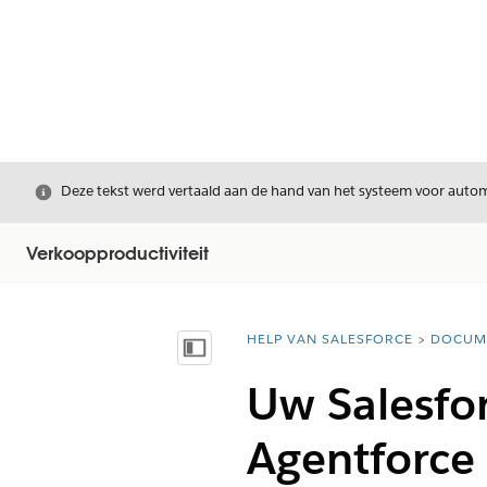
Sluiten
Deze tekst werd vertaald aan de hand van het systeem voor automa
Verkoopproductiviteit
HELP VAN SALESFORCE
DOCUM
U bent hier:
Inhoudsopgave weergeven
Uw Salesfo
Agentforce 