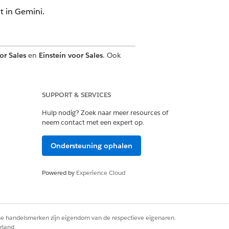
t in Gemini.
or Sales
en
Einstein voor Sales
. Ook
SUPPORT & SERVICES
set voor Agentforce
Hulp nodig? Zoek naar meer resources of
i
neem contact met een expert op.
Ondersteuning ophalen
mini Enterprise
Powered by
Experience Cloud
rse handelsmerken zijn eigendom van de respectieve eigenaren.
rland