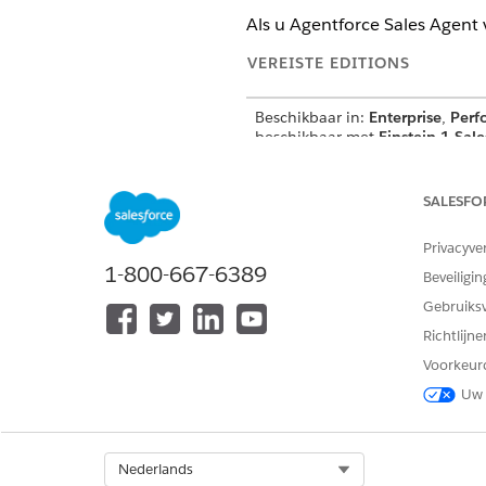
Als u Agentforce Sales Agent 
VEREISTE EDITIONS
Beschikbaar in:
Enterprise
,
Perf
beschikbaar met
Einstein 1 Sale
VEREISTE GEBRUIKERSMACHTI
SALESFO
Als u Agentforce Sales Agent vo
verbinden met uw Salesforce-ac
Privacyve
1-800-667-6389
Beveiligin
Gebruiks
Richtlijn
Voorkeur
Log in bij uw
Gemini Enterpri
Uw 
Klik op Agenten en selecteer
Start een nieuwe chat.
Wanneer de agent erom vraagt
Select Org
Nederlands
Log in bij Salesforce.