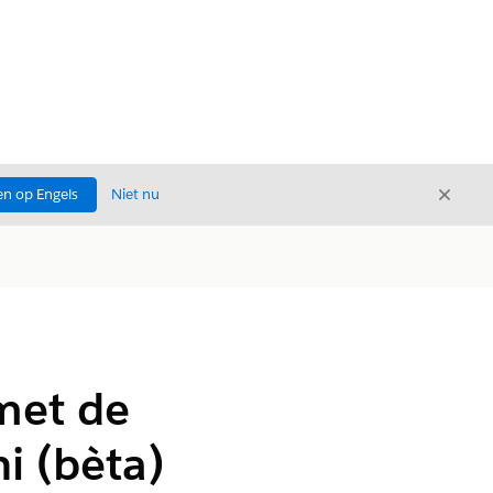
Sluite
n op Engels
Niet nu
Sluiten
met de
i (bèta)