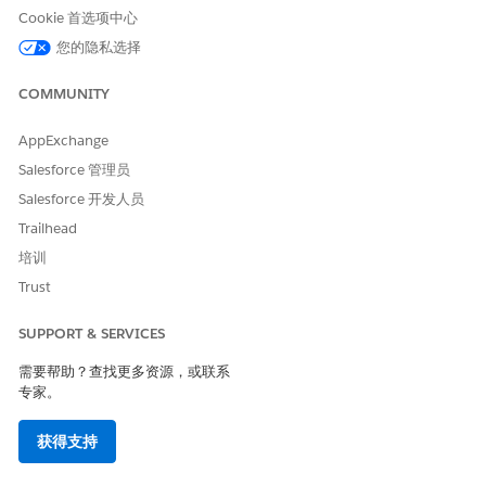
Cookie 首选项中心
您的隐私选择
COMMUNITY
如果您在尝试登录到双子座中的销售客服人员时，在同一浏
备注
览器中登录到另一个 Salesforce 组织，您可能会遇到登录失败或
AppExchange
重定向到错误组织的情况。为避免这些问题，请先登录目标
Salesforce 管理员
Salesforce 组织，然后连接到应用程序。
Salesforce 开发人员
Trailhead
另请参阅：
培训
Agentforce 双子座销售客服人员 (Beta)
Trust
设置适用于双子的 Agentforce 销售客服人员 (Beta)
SUPPORT & SERVICES
需要帮助？查找更多资源，或联系
专家。
本文章是否解决您的问题？
请与我们共享您的想法，以便我们进行改进！
获得支持
是
否