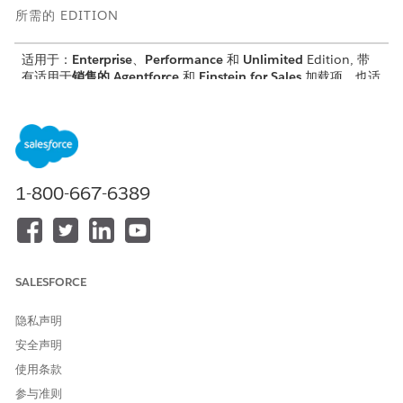
所需的 EDITION
适用于：
Enterprise
、
Performance
和
Unlimited
Edition, 带
有适用于
销售的 Agentforce
和
Einstein for Sales
加载项。也适
用于
Einstein 1 Sales
和
Agentforce 1 Sales
Edition。
所需用户权限
要使用 Agentforce Sales
Agentforce Sales Agent for
Agent for Gemini，并将其连
Gemini 的自定义权限集
1-800-667-6389
接到 Salesforce 帐户：
和
用户对 Gemini Enterprise 的
访问权限
SALESFORCE
登录
Gemini Enterprise 帐户
。
单击客服人员，然后选择 Agentforce Sales Agent。
隐私声明
开始新聊天。
安全声明
在客服人员询问时，向 Salesforce 进行身份验证。
使用条款
登录 Salesforce。
参与准则
开始与双子座的客服人员聊天。