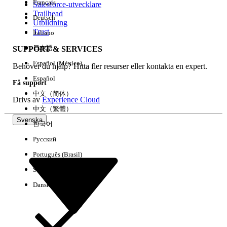
Français
Salesforce-utvecklare
Trailhead
Deutsch
Händelse
Utbildning
Trust
Italiano
日本語
SUPPORT & SERVICES
Español (México)
Behöver du hjälp? Hitta fler resurser eller kontakta en expert.
Rensa alla
Klart
Español
Få support
中文（简体）
Drivs av
Experience Cloud
中文（繁體）
Svenska
한국어
Русский
Português (Brasil)
Suomi
Dansk
Inga resultat