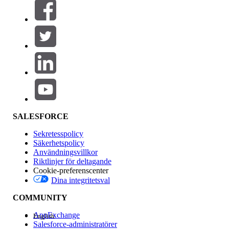
Filter (0)
VÄLJ FILTER
Lägg till
Produktområde
Funktionspåverkan
SALESFORCE
Sekretesspolicy
Säkerhetspolicy
Användningsvillkor
Riktlinjer för deltagande
Cookie-preferenscenter
Dina integritetsval
Version
COMMUNITY
AppExchange
English
Salesforce-administratörer