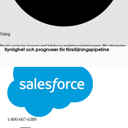
Sök
Stäng
Den här texten har översatts med Salesforces maskinöversättningssystem. Mer information
Synlighet och prognoser för försäljningspipeline
Byt till engelska
Inte nu
här
.
Stäng
Stäng
1-800-667-6389