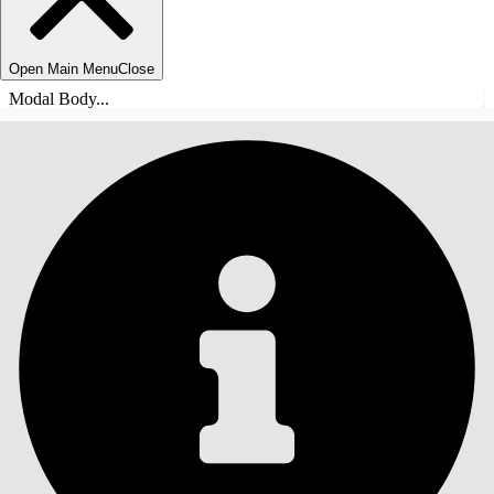
Open Main Menu
Close
Modal Body...
SISÄLLYSLUETTELO
Haku
Näytä sisällysluettelo
Sisällysluettelo