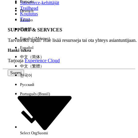
Français
Salesforce-kehittäjät
Trailhead
Deutsch
Kokemus
Koulutus
Trust
Italiano
日本語
SUPPORT & SERVICES
Español (México)
Tarvitsetko apua? Hae lisää resursseja tai ota yhteys asiantuntijaan.
Tyhjennä kaikki
Valmis
Español
Hanki tukea
中文（简体）
Tarjoaja
Experience Cloud
中文（繁體）
Suomi
한국어
Русский
Português (Brasil)
Select Org
Suomi
Ei tuloksia