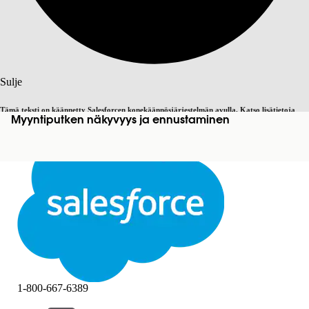
Haku
Sulje
Tämä teksti on käännetty Salesforcen konekäännösjärjestelmän avulla. Katso lisätietoja
Myyntiputken näkyvyys ja ennustaminen
Vaihda englantiin
Ei nyt
täältä
.
Sulje
Sulje
1-800-667-6389