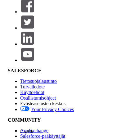
Suodattimet (0)
VALITSE SUODATTIMET
Lisää
Tuotealue
Ominaisuuden vaikutus
SALESFORCE
Tietosuojalausunto
Turvatiedote
Käyttöehdot
Osallistumisohjeet
Evästeasetusten keskus
Your Privacy Choices
Edition
COMMUNITY
AppExchange
English
Salesforce-pääkäyttäjät