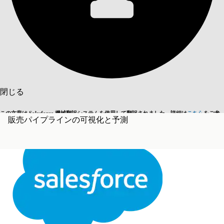
目次を表示
目次
検索
閉じる
この文章は Salesforce 機械翻訳システムを使用して翻訳されました。詳細は
こちら
をご参
販売パイプラインの可視化と予測
英語に切り替える
今はしません
照ください。
閉じる
閉じる