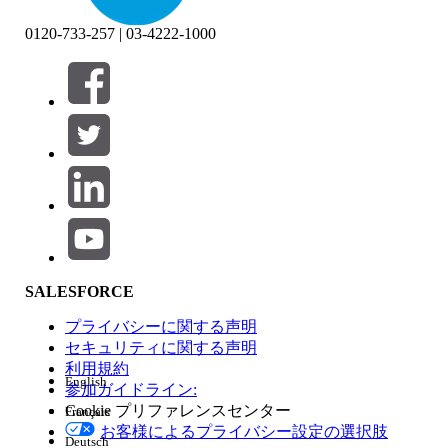
0120-733-257 | 03-4222-1000
絞り込み条件 (0)
絞り込み条件を選択
追加
製品エリア
SALESFORCE
機能の影響
プライバシーに関する声明
セキュリティに関する声明
利用規約
English
参加ガイドライン:
Cookie プリファレンスセンター
Français
エディション
お客様によるプライバシー設定の選択肢
Deutsch