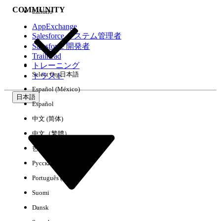
COMMUNITY
Italiano
AppExchange
Salesforce システム管理者
Salesforce 開発者
環境
Trailhead
トレーニング
Select Org
日本語
トラスト
Español (México)
日本語
Español
すべてクリア
完了
中文 (简体)
中文（繁體）
한국어
Русский
Português (Brasil)
Suomi
Dansk