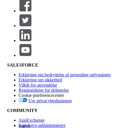
Filtre (0)
VÆLG FILTRE
Tilføj
Produktområde
Funktionspåvirkning
SALESFORCE
Erklæring om beskyttelse af personlige oplysninger
Erklæring om sikkerhed
Vilkår for anvendelse
Retningslinjer for deltagelse
Cookie-præferencecenter
Uw privacybeslissingen
Version
COMMUNITY
AppExchange
Salesforce-administratorer
English