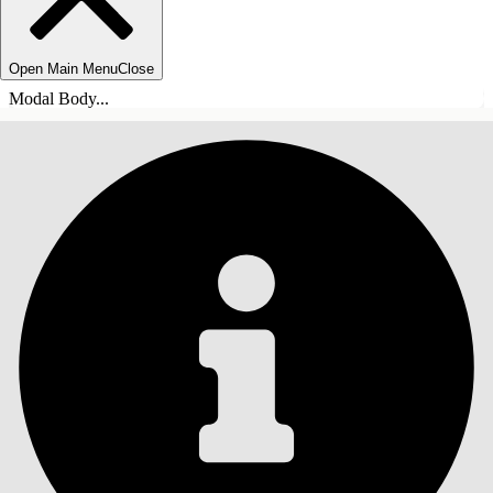
Open Main Menu
Close
Modal Body...
INDHOLD
Søg
Vis indholdsfortegnelse
Indhold