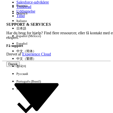
Salesforce-udviklere
Français
Trailhead
Experience
Uddannelse
Deutsch
Tillid
Italiano
SUPPORT & SERVICES
日本語
Har du brug for hjælp? Find flere ressourcer, eller få kontakt med e
Ryd alle
Udført
Español (México)
ekspert.
Español
Få support
中文（简体）
Drevet af
Experience Cloud
中文（繁體）
Dansk
한국어
Русский
Português (Brasil)
Suomi
Ingen resultater