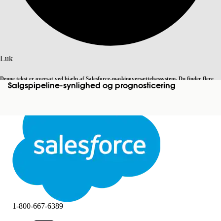
Søg
Luk
Denne tekst er oversat ved hjælp af Salesforce-maskinoversættelsessystem. Du finder flere
Salgspipeline-synlighed og prognosticering
Skift til engelsk
Ikke nu
detaljer
her
.
Luk
Luk
1-800-667-6389