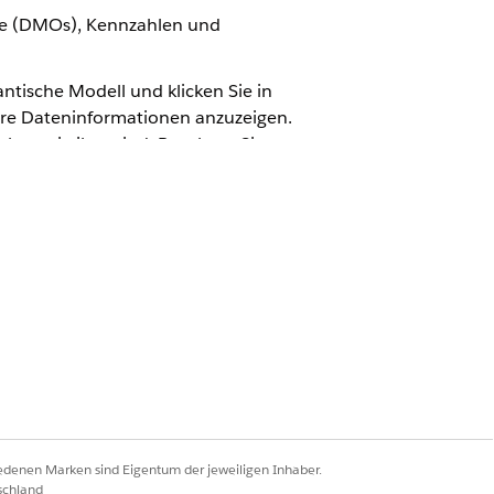
kte (DMOs), Kennzahlen und
tische Modell und klicken Sie in
ere Dateninformationen anzuzeigen.
bsstatistiken sind. Beachten Sie,
ie von anderen Vermögenswerten mit
_c, ssot__FullyQualifiedLabel__c,
_PeriodNumber__c,
nstyp
eObjectId__c,
iedenen Marken sind Eigentum der jeweiligen Inhaber.
 ssot__OpportunityId__c,
schland