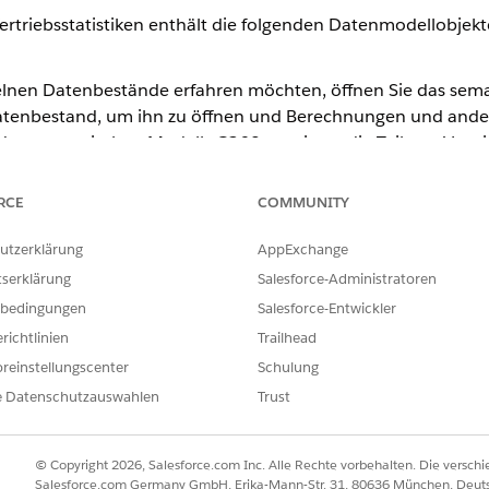
ertriebsstatistiken enthält die folgenden Datenmodellobje
lnen Datenbestände erfahren möchten, öffnen Sie das seman
 Datenbestand, um ihn zu öffnen und Berechnungen und and
es semantischen Modells C360 anzeigen, die Teil von Vertrie
ls Prognosen oder Vertriebsstatistiken markiert sind, um s
eiden.
RCE
COMMUNITY
 für Vertriebsstatistiken
utzerklärung
AppExchange
tserklärung
Salesforce-Administratoren
DER IM OBJEKT
bedingungen
Salesforce-Entwickler
t__BusinessPeriodType__c, ssot__DataSourceId__c, ssot__EndDate_
richtlinien
Trailhead
t__Id__c, ssot__IsForecastPeriod__c, ssot__PeriodLabel__c, ssot
reinstellungscenter
Schulung
t__QuarterLabel__c, ssot__StartDate__c
e Datenschutzauswahlen
Trust
r in datenbasierten Opportunity-Vertriebsstatistiken) Transformatio
t__BusinessPeriodId__c, ssot__DataSourceId__c, ssot__DataSourc
© Copyright 2026, Salesforce.com Inc. Alle Rechte vorbehalten. Die versch
t__ForecastingItemId__c, ssot__ForecastingTypeId__c, ssot__Id_c,
Salesforce.com Germany GmbH, Erika-Mann-Str. 31, 80636 München, Deut