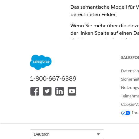
Das semantische Modell für V
berechneten Felder.
Wenn Sie mehr über die einze
der linken Spalte auf einen
Sie können auch die Objekte d
dass einige Vermögenswerte a
ähnlichen Namen zu untersch
SALESFO
DMOs im semantischen Modell
Datensch
1-800-667-6389
Sicherhei
DATENMODELLOBJEKT
FEL
Nutzungs
Geschäftszeitraum
sso
Teilnahme
sso
Cookie-Vo
sso
Ihr
Prognose
(nu
Prognosefakt
sso
Select Org
Deutsch
sso