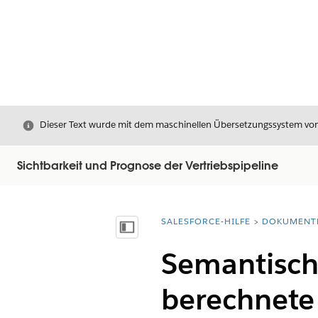
Schließen
Dieser Text wurde mit dem maschinellen Übersetzungssystem von S
Sichtbarkeit und Prognose der Vertriebspipeline
SALESFORCE-HILFE
DOKUMENT
Sie befinden sich hier:
Inhalt anzeigen
Semantisch
berechnete 