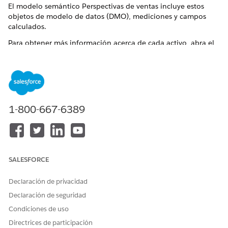
El modelo semántico Perspectivas de ventas incluye estos
objetos de modelo de datos (DMO), mediciones y campos
calculados.
Para obtener más información acerca de cada activo, abra el
modelo semántico y, en la columna izquierda, haga clic en un
activo para abrirlo y ver cálculos y otra información de datos.
También podrá ver los objetos de Modelo semántico C360
que forman parte de Perspectivas de ventas. Observe que
algunos activos se marcan como Previsiones o Perspectivas de
ventas para distinguirlos de otros activos con nombres
1-800-667-6389
similares.
DMO en el modelo semántico Perspectivas de ventas
OBJETO
CAMPOS EN EL OBJETO
SALESFORCE
DE
MODELO
Declaración de privacidad
DE DATOS
Declaración de seguridad
Periodo
ssot__BusinessPeriodType__c,
Condiciones de uso
comercial
ssot__DataSourceId__c,
ssot__DataSourceObjectId__c,
Directrices de participación
ssot__EndDate__c,