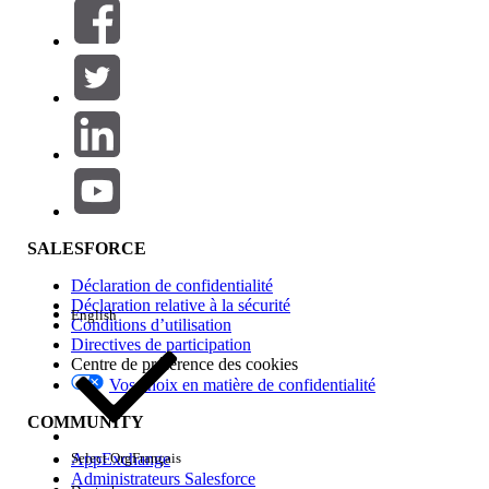
Filtres (0)
SÉLECTIONNER DES FILTRES
Ajouter
Gamme de produits
Impact des fonctionnalités
SALESFORCE
Déclaration de confidentialité
Déclaration relative à la sécurité
English
Conditions d’utilisation
Directives de participation
Centre de préférence des cookies
Vos choix en matière de confidentialité
Edition
COMMUNITY
AppExchange
Select Org
Français
Administrateurs Salesforce