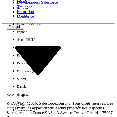
Deutsch
Développeurs Salesforce
Trailhead
Italiano
Expérience
Formation
Confiance
日本語
Español (México)
Français
Español
Effacer tout
Terminé
中文（简体）
中文（繁體）
한국어
Русский
Português (Brasil)
Suomi
Dansk
Select Org
Svenska
Nederlands
© Copyright 2026, Salesforce.com Inc. Tous droits réservés. Les
autres marques appartiennent à leurs propriétaires respectifs.
Norvégien
Salesforce.com France SAS – 3 Avenue Octave Gréard – 75007
Aucun résultat