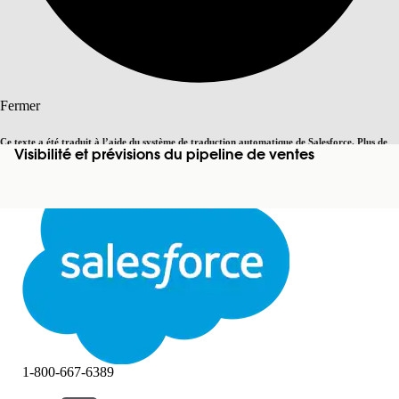
Rechercher
Fermer
Ce texte a été traduit à l’aide du système de traduction automatique de Salesforce. Plus de
Visibilité et prévisions du pipeline de ventes
Basculer vers la page en anglais
détails, consultez <
cette page
.
Pas maintenant
Fermer
Fermer
1-800-667-6389