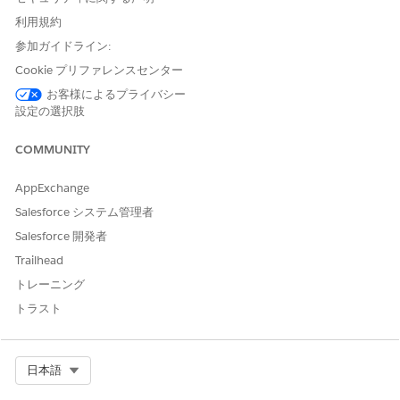
(予測) 終了日 (3
(売上予測項目) [有効開始日] が 3 か月前ま
利用規約
期間前)
たは四半期前、[有効終了日] が今日になる
参加ガイドライン:
ように終了日を今日に設定します。
Cookie プリファレンスセンター
(売上予測) 売上
(売上予測項目) 有効な営業期間種別に応じ
お客様によるプライバシー
予測期間 (毎月/
て、売上予測期間に「当月」または「当四
設定の選択肢
毎四半期)
半期」という表示ラベルを付けます。
最小作成日
各商談の [成立] 商談履歴行の最も早い作成
COMMUNITY
日。
AppExchange
(売上予測) 開始
(売上予測項目) 営業期間が売上予測として
Salesforce システム管理者
日 (当四半期)
フラグ付けされる、現在の売上予測四半期
の開始日を設定します。
Salesforce 開発者
Trailhead
(売上予測)
(売上予測項目) 新しい履歴金額が古い金額
Change in
と異なる場合、「True」と表示されます。
トレーニング
Forecast
それ以外の場合は、「False」と表示されま
トラスト
Amount (売上予
す。
測金額の変化)
(予測) 開始日 (2
(売上予測項目) 売上予測期間の開始日を今
Select Org
日本語
期間前)
日の 2 か月前または四半期前に設定しま
す。