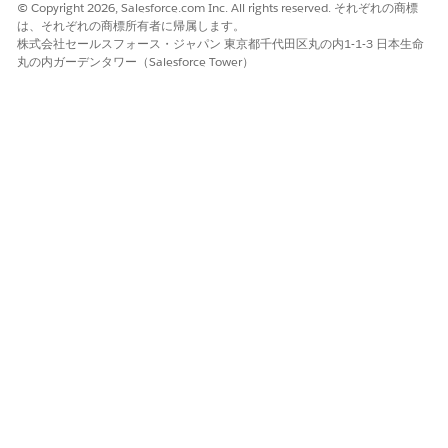
© Copyright 2026, Salesforce.com Inc. All rights reserved. それぞれの商標
は、それぞれの商標所有者に帰属します。
(売上予測)
(売上予測項目) 履歴レコード間で売上予測
株式会社セールスフォース・ジャパン 東京都千代田区丸の内1-1-3 日本生命
Change in
完了日が変更されたかどうかを示します。
丸の内ガーデンタワー（Salesforce Tower）
Forecast Close
Date (売上予測
完了予定日の変
更)
(予測) 開始日 (1
(売上予測項目) 売上予測期間の開始日を今
期間前)
日の 1 か月前または四半期前に設定しま
す。
(予測) Current
(売上予測項目) 商談履歴トレンドに記録さ
Close Date (現在
れた最新の (最大) 新規完了予定日を商談ご
の完了予定日)
とに返します。
Closed Won
商談が成立したときに成立日を使用しま
Date Final (商談
す。それ以外の場合は、商談がまだ進行中
成立日最終)
の完了予定日を保持します。
状況のロングテ
[Closed Only (完了のみ)] または [Commit
キスト
(達成予測)] の売上予測が目標を超えた場合
に「目標達成の見込み」と表示されます。
それ以外の場合は、「目標達成の見込みは