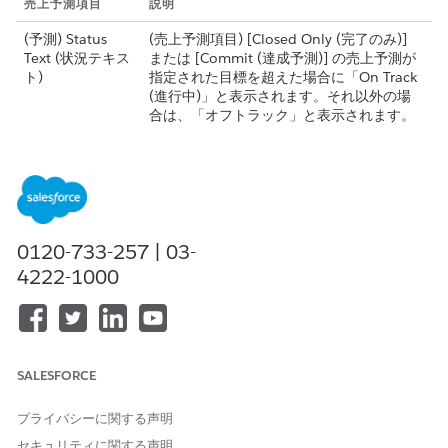
売上予測項目
説明
(予測) Status
(売上予測項目) [Closed Only (完了のみ)]
Text (状況テキス
または [Commit (達成予測)] の売上予測が
ト)
指定された目標を超えた場合に「On Track
(進行中)」と表示されます。それ以外の場
合は、「オフトラック」と表示されます。
(売上予測) 売上
(売上予測項目) 現在および過去 3 つの売上
予測四半期 / 月
予測期間の追跡開始日と一致する開始日を
持つ四半期または月の完全修飾名を返しま
す。
2 番目の作成日
最後に完了したレコードより後の最も早い
0120-733-257 | 03-
作成日を返します。
4222-1000
(予測) 開始日 (3
(売上予測項目) 売上予測期間の開始日を今
期間前)
日の 3 か月前または四半期前に設定しま
す。
(予測) Flag for
(売上予測項目) 履歴トレンドで完了予定日
SALESFORCE
Close Date (完了
の値に差異がある場合に「True」を表示し
予定日のフラグ)
ます。それ以外の場合は、「False」と表示
プライバシーに関する声明
されます。
セキュリティに関する声明