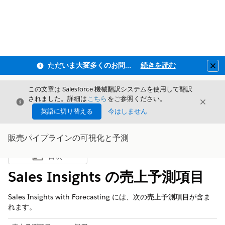
ただいま大変多くのお問い合わせをいただいており、ご連絡までにお時間を頂戴しております
続きを読む
Clo
この文章は Salesforce 機械翻訳システムを使用して翻訳
されました。詳細は
こちら
をご参照ください。
閉じる
閉じ
閉じる
英語に切り替える
今はしません
販売パイプラインの可視化と予測
目次
目次を表示
Sales Insights の売上予測項目
Sales Insights with Forecasting には、次の売上予測項目が含ま
れます。