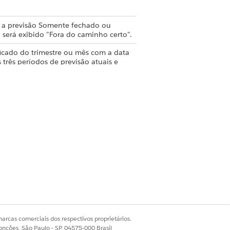
 a previsão Somente fechado ou
 será exibido "Fora do caminho certo".
icado do trimestre ou mês com a data
 três períodos de previsão atuais e
stro fechado.
de previsão para 3 meses ou trimestres
ncia histórica mostra qualquer
rio, será exibido "False".
je, de modo que Válido de 3 meses ou
 como "Mês atual" ou "Trimestre
 oportunidades Fechadas e ganhas para
arcas comerciais dos respectivos proprietários.
onções, São Paulo - SP, 04575-000 Brasil