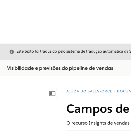
Fechar
Este texto foi traduzido pelo sistema de tradução automática da 
Visibilidade e previsões do pipeline de vendas
AJUDA DO SALESFORCE
DOCUM
Você está aqui:
Mostrar índice
Campos de 
O recurso Insights de vendas 