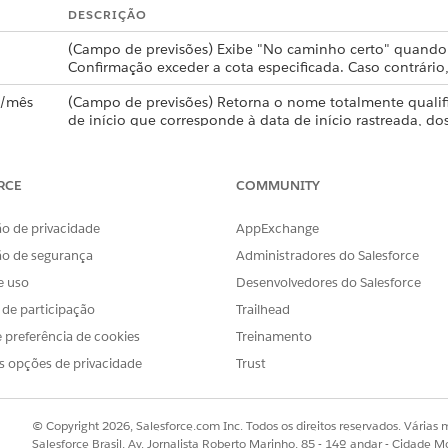
DESCRIÇÃO
(Campo de previsões) Exibe "No caminho certo" quando
Confirmação exceder a cota especificada. Caso contrário,
o/mês
(Campo de previsões) Retorna o nome totalmente qualif
de início que corresponde à data de início rastreada, dos
anteriores.
Retorna a data de criação mais antiga após o último regi
RCE
COMMUNITY
íodos
(Campo de previsão) Define a data de início do período 
antes de hoje.
o de privacidade
AppExchange
ão de segurança
Administradores do Salesforce
e
(Campo de previsões) Exibe "Verdadeiro" quando a tendê
diferença nos valores de data de fechamento. Caso contrá
e uso
Desenvolvedores do Salesforce
s de participação
Trailhead
eríodos
(Campo de previsões) Define a data de término para ho
trimestres atrás e Válido até hoje.
 preferência de cookies
Treinamento
s opções de privacidade
Trust
(Campo de previsões) Rótulo de um período de previsão
atual", dependendo do tipo de período comercial ativo.
Primeira data de criação para as linhas do histórico de
© Copyright 2026, Salesforce.com Inc. Todos os direitos reservados. Várias m
cada oportunidade.
Salesforce Brasil, Av. Jornalista Roberto Marinho, 85 - 14º andar - Cidade M