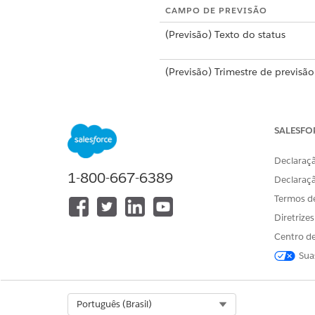
CAMPO DE PREVISÃO
(Previsão) Texto do status
(Previsão) Trimestre de previsã
Segunda data de criação
SALESFO
(Previsão) Data de início (3 per
atrás)
Declaraçã
1-800-667-6389
Declaraç
(Previsão) Sinalizador da data d
fechamento
Termos d
Diretrize
(Previsão) Data de término (3 p
atrás)
Centro de
Sua
(Previsão) Período de previsão
(mensal/trimestral)
Data mínima de criação
Select Org
Português (Brasil)