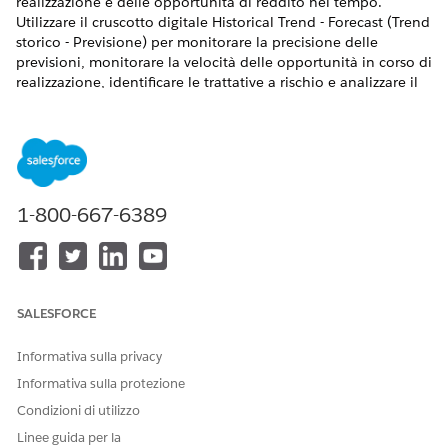
realizzazione e delle opportunità di reddito nel tempo.
Utilizzare il cruscotto digitale Historical Trend - Forecast (Trend
storico - Previsione) per monitorare la precisione delle
previsioni, monitorare la velocità delle opportunità in corso di
realizzazione, identificare le trattative a rischio e analizzare il
potenziale di aumento del reddito.
1-800-667-6389
Questo cruscotto digitale è disponibile solo per
NOTA
Approfondimenti vendite con Previsioni.
Dalla parte superiore del cruscotto digitale, selezionare uno
dei filtri per restringere l'ambito dell'analisi.
SALESFORCE
Periodo di tempo
: Filtrare in base a periodi di tempo
Informativa sulla privacy
standard o personalizzati.
Informativa sulla protezione
Membro del team
: Ordina per membri del team di
vendita.
Condizioni di utilizzo
Tipo di previsione:
Filtrare in base a diversi tipi.
Linee guida per la
Attualmente, Ammontare opportunità è supportato.