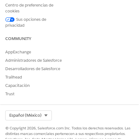
política debe aplicarse al DMO principal que contiene el
Centro de preferencias de
campo de propiedad del registro.
cookies
Sus opciones de
DMO
ssot__Oportunidad__dlm
privacidad
Descripción
El objeto de hechos que conti
COMMUNITY
Campo de control (Contexto de usuario)
ssot__OwnerId__c (Id. de propi
AppExchange
Agregar política/autor
Administradores de Salesforce
Navegue a la ficha Gobernanza de datos en
Data 360
y
Desarrolladores de Salesforce
cree una nueva Política de datos.
Establezca el Recurso como Registro.
Trailhead
Seleccione el DMO: ssot__Opportunity__dlm.
Capacitación
Establezca la acción como Denegar. (Esto se utiliza a
Trust
menudo para sustituir la política predeterminada
"Permitir todo", o puede utilizar una política Permitir
que filtre explícitamente.).
Defina la Condición (el predicado de seguridad):
Select Org
Español (México)
Establezca la regla como Denegar el acceso al registro
© Copyright 2026, Salesforce.com Inc. Todos los derechos reservados. Las
a menos que el propietario del registro coincida con el
distintas marcas comerciales pertenecen a sus respectivos propietarios.
usuario que inició sesión.