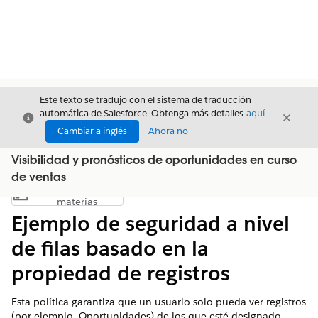
Este texto se tradujo con el sistema de traducción
automática de Salesforce. Obtenga más detalles
aquí
.
Cerrar
Cerrar
Cerrar
Cambiar a inglés
Ahora no
Visibilidad y pronósticos de oportunidades en curso
de ventas
Índice de
Mostrar índice de materias
materias
Ejemplo de seguridad a nivel
de filas basado en la
propiedad de registros
Esta política garantiza que un usuario solo pueda ver registros
(por ejemplo, Oportunidades) de los que esté designado