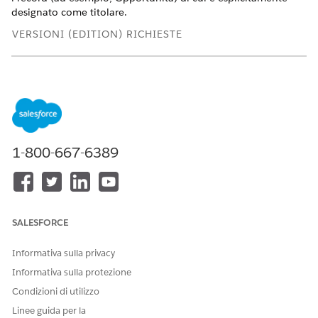
designato come titolare.
VERSIONI (EDITION) RICHIESTE
Disponibile nelle versioni: Lightning Experience
Disponibile con licenza Sales with
Agenteforce 1 Edition
o
Agentforce for Sales Add-On nelle versioni:
Enterprise
Edition
,
Performance Edition
e
Unlimited Edition
.
1-800-667-6389
AUTORIZZAZIONI UTENTE NECESSARIE
Per gestire
Data 360
:
Architetto Data Cloud
Per gestire Sales Insights:
Insieme di autorizzazioni
Utente Sales Insights
SALESFORCE
Per utilizzare Sales Insights:
Tableau Next Limited
Consumer
Informativa sulla privacy
Informativa sulla protezione
Determinare quale DMO dati includere nella policy. La
Condizioni di utilizzo
policy deve essere applicata al DMO principale che
Linee guida per la
contiene il campo di proprietà del record.