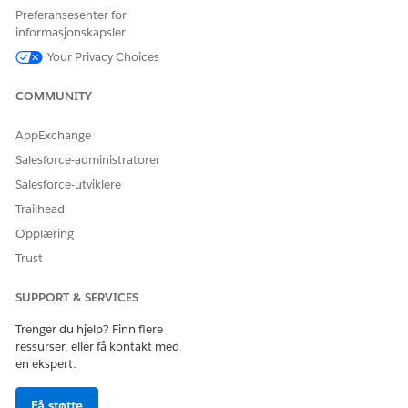
inneholder posteieringsfeltet.
Preferansesenter for
informasjonskapsler
DMO
ssot__Salgsmulighet__dlm
Your Privacy Choices
Beskrivelse
Faktumobjektet som inneholder
COMMUNITY
Kontrollerende felt (brukerkontekst)
ssot__OwnerId__c (posteier-I
AppExchange
Legge til policy/forfatter
Salesforce-administratorer
Gå til Datastyring-fanen i
Data 360
, og opprett en ny
datapolicy.
Salesforce-utviklere
Angi Ressurs til Post.
Trailhead
Velg DMO-et: ssot__Salgsmulighet__dlm.
Opplæring
Angi handlingen til Avslå. (Dette brukes ofte til å
Trust
overstyre standard policyen Tillat alle, eller du kan
bruke en Tillat-policy som eksplisitt filtrerer.)
SUPPORT & SERVICES
Definer betingelsen (sikkerhetspredikatet):
Angi regelen til Avslå tilgang til posten med mindre
Trenger du hjelp? Finn flere
posteier samsvarer med den påloggede brukeren.
ressurser, eller få kontakt med
Betingelseslogikk:
en ekspert.
ssot__Opportunity__dlm.ssot__OwnerId__c er ikke
lik $User.ssot__Id__c
Få støtte