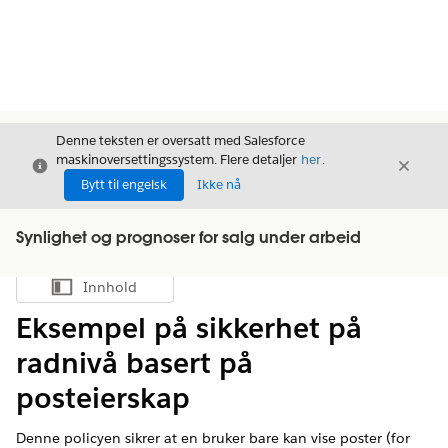
Denne teksten er oversatt med Salesforce
maskinoversettingssystem. Flere detaljer
her
.
Avslutt
Avslut
Avslutt
Bytt til engelsk
Ikke nå
Synlighet og prognoser for salg under arbeid
Innhold
Vis innholdsfortegnelse
Eksempel på sikkerhet på
radnivå basert på
posteierskap
Denne policyen sikrer at en bruker bare kan vise poster (for