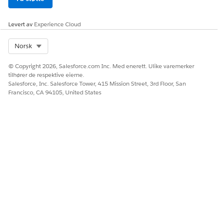
Tolkning: Hvis salgsmulighetseier-IDen ikke samsvarer med
den påloggede brukerens ID, nekter du tilgang til denne
Levert av
Experience Cloud
posten.
Select Org
Norsk
© Copyright 2026, Salesforce.com Inc. Med enerett. Ulike varemerker
HJALP DENNE ARTIKKELEN MED Å LØSE PROBLEMET DITT?
tilhører de respektive eierne.
La oss få vite det slik at vi kan forbedre!
Salesforce, Inc. Salesforce Tower, 415 Mission Street, 3rd Floor, San
Francisco, CA 94105, United States
Ja
Nei