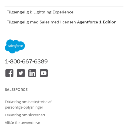
Tilgængelig i: Lightning Experience
Tilgængelig med Sales med licensen
Agentforce 1 Edition
eller Agentforce for Sales-tilføjelsesprogrammet i:
Enterprise
,
Performance
og
Unlimited
Edition.
NØDVENDIGE TILLADELSESSÆT
Hvis du vil opsætte
Sales Insights-administrator
1-800-667-6389
salgsindsigter:
Hvis du vil administrere
Tableau-inkluderet
salgsindsigter:
appstyring og Data Cloud-
arkitekt
SALESFORCE
Hvis du vil bruge
Tableau Next Limited
salgsindsigter:
Consumer og Data Cloud-
bruger
Erklæring om beskyttelse af
personlige oplysninger
Krav og overvejelser i forbindelse med opsætning af
Erklæring om sikkerhed
salgsindsigter
Vilkår for anvendelse
Før du opsætter salgsindsigter, skal du tage højde for disse