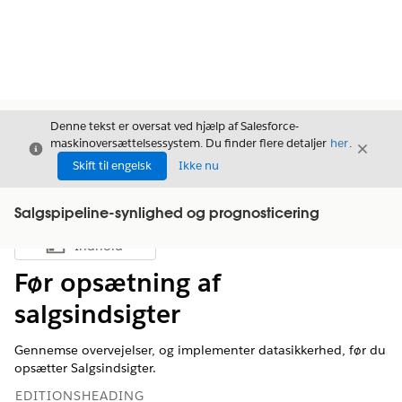
Denne tekst er oversat ved hjælp af Salesforce-
maskinoversættelsessystem. Du finder flere detaljer
her
.
Luk
Luk
Luk
Skift til engelsk
Ikke nu
Salgspipeline-synlighed og prognosticering
Indhold
Vis indholdsfortegnelse
Før opsætning af
salgsindsigter
Gennemse overvejelser, og implementer datasikkerhed, før du
opsætter Salgsindsigter.
EDITIONSHEADING