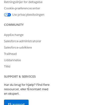
Retningslinjer for deltagelse
krav og overvejelser.
Cookie-præferencecenter
Tilføj sikkerhed på rækkeniveau med en
Uw privacybeslissingen
datastyringspolitik
Før du opsætter salgsindsigter, skal du oprette et
COMMUNITY
rollehierarki for at definere dine salgsteams og de data,
som hver rolle har adgang til. Gennemse eksempelsiderne
for, hvordan du konfigurerer politikker.
AppExchange
Salesforce-administratorer
Salesforce-udviklere
Trailhead
LØSTE DENNE ARTIKEL DIT PROBLEM?
Uddannelse
Giv os besked, så vi kan forbedre os!
Tillid
Ja
Nej
SUPPORT & SERVICES
Har du brug for hjælp? Find flere
ressourcer, eller få kontakt med
en ekspert.
Få support