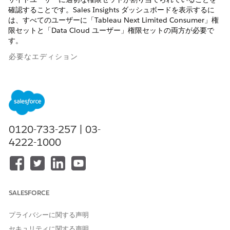
確認することです。Sales Insights ダッシュボードを表示するに
は、すべてのユーザーに「Tableau Next Limited Consumer」権
限セットと「Data Cloud ユーザー」権限セットの両方が必要で
す。
必要なエディション
使用可能なインターフェース: Lightning Experience
Sales with
Agentforce 1 Edition
またはAgentforce for Salesア
ドオン ライセンスで使用可能なエディション:
Enterprise
Edition、
Performance
Edition、
Unlimited
Edition。
0120-733-257 | 03-
4222-1000
必要な権限セット
セールスインサイトを設定す
Sales Insights Admin (セール
る
スインサイト管理者)
セールスインサイトを管理す
Tableau に含まれるアプリケ
SALESFORCE
る
ーションマネージャーと Data
Cloud アーキテクト
プライバシーに関する声明
セキュリティに関する声明
セールスインサイトを使用す
Tableau Next Limited