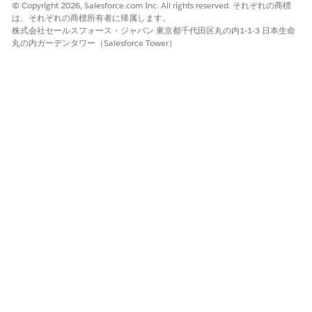
© Copyright 2026, Salesforce.com Inc. All rights reserved. それぞれの商標
ユーザーを選択し、[
割り当て] を
クリックします。
は、それぞれの商標所有者に帰属します。
セールスインサイトの設定が完了しました。
株式会社セールスフォース・ジャパン 東京都千代田区丸の内1-1-3 日本生命
Sales Insightsを開く方法、省略可能なインストール後の手順
丸の内ガーデンタワー（Salesforce Tower）
の実行、監視、トラブルシューティングなどについては、
「
After Setting Up Sales Insights
」を参照してください。
この記事で問題は解決されましたか?
ご意見をお待ちしております。
はい
いいえ