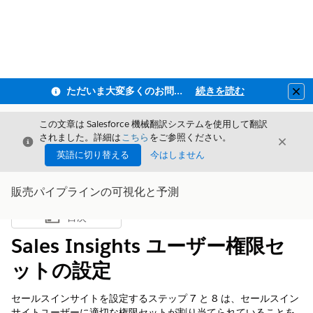
ただいま大変多くのお問い合わせをいただいており、ご連絡までにお時間を頂戴しております
続きを読む
Clo
この文章は Salesforce 機械翻訳システムを使用して翻訳
されました。詳細は
こちら
をご参照ください。
閉じる
閉じ
閉じる
英語に切り替える
今はしません
販売パイプラインの可視化と予測
目次
目次を表示
Sales Insights ユーザー権限セ
ットの設定
セールスインサイトを設定するステップ 7 と 8 は、セールスイン
サイトユーザーに適切な権限セットが割り当てられていることを