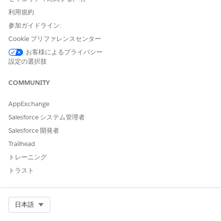
Consumer および Data
る
利用規約
Cloud ユーザー
参加ガイドライン:
この手順では、セールスインサイトの [設定] ページのステップ 7
Cookie プリファレンスセンター
と 8 について説明します。
お客様によるプライバシー
設定の選択肢
Sales Insights の [設定] ページの [Tableau Next Limited
Consumer] 権限セットに関するステップ 7 で、[
割り当て] を
COMMUNITY
クリックします。
[Tableau Next Limited Consumer Permission Set (Tableau
AppExchange
Next 制限付きコンシューマー権限セット)] ページで、[
割り当
ての管理
] をクリックします。
Salesforce システム管理者
[割り当てを追加]
をクリックします。
Salesforce 開発者
ユーザーを選択し、[
割り当て] を
クリックします。
Trailhead
セールスインサイトの [設定] ページに戻ります。
Sales Insights の [設定] ページのステップ 8 で、「Data
トレーニング
Cloud ユーザー」権限セットについて、[
割り当て] を
クリッ
トラスト
クします。
[Data Cloud User Permission Set (Data Cloud ユーザー権限
セット)] ページで、[
Manage Assignments (割り当て
の管理)]
Select Org
日本語
をクリックします。
[割り当てを追加]
をクリックします。