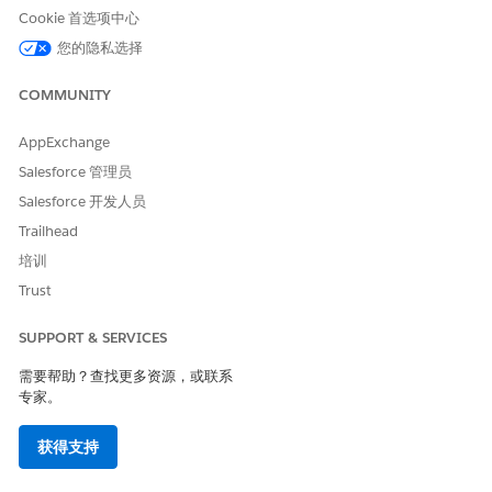
选择用户，然后单击
分配
。
Cookie 首选项中心
返回销售见解设置页面。
您的隐私选择
在“销售见解设置”页面上，在关于 Data Cloud 用户权限集的步
骤 8 中，单击
分配
。
COMMUNITY
在 Data Cloud 用户权限集页面上，单击
管理分配
。
单击
添加分配
。
AppExchange
选择用户，然后单击
分配
。
Salesforce 管理员
祝贺您，您已完成设置销售见解！
要了解如何打开销售见解、完成可选的安装后步骤、监控、故障
Salesforce 开发人员
排除等，请参阅
设置销售见解后
。
Trailhead
培训
Trust
本文章是否解决您的问题？
SUPPORT & SERVICES
请与我们共享您的想法，以便我们进行改进！
需要帮助？查找更多资源，或联系
是
否
专家。
获得支持