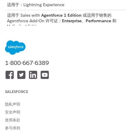
适用于：Lightning Experience
适用于 Sales with
Agentforce 1 Edition
或适用于销售的
Agentforce Add-On 许可证：
Enterprise
、
Performance
和
Unlimited
Edition。
所需权限集
设置销售见解：
销售见解管理员
管理销售见解：
Tableau 包含应用程序管理器
1-800-667-6389
和 Data Cloud 架构师
要使用销售见解：
Tableau Next Limited
Consumer 和 Data Cloud 用
户
SALESFORCE
此过程涵盖了销售见解设置页面中的步骤 7 和 8。
隐私声明
在“销售见解设置”页面上，在关于 Tableau Next 有限消费者权
安全声明
限集的步骤 7 中，单击
分配
。
使用条款
在 Tableau Next 有限使用者权限集页面上，单击
管理分配
。
参与准则
单击
添加分配
。