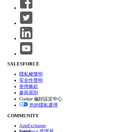
篩選器 (0)
選取篩選
新增
產品區域
SALESFORCE
功能影響
隱私權聲明
安全性聲明
使用條款
參與原則
Cookie 偏好設定中心
版本
您的隱私選擇
COMMUNITY
AppExchange
Salesforce 管理員
English