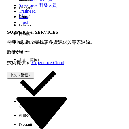
Salesforce 開發人員
Français
經驗
Trailhead
訓練
Deutsch
Trust
Italiano
SUPPORT & SERVICES
日本語
全部清除
完成
需要協助嗎？尋找更多資源或與專家連線。
Español (México)
Español
取得支援
中文（简体）
技術提供者
Experience Cloud
中文（繁體）
Select Org
中文（繁體）
한국어
Русский
沒有結果