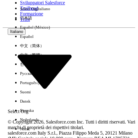
Sviluppatori Salesforce
Trailhead
Select Org
Italiano
Esperienza
Formazione
日本語
Trust
Español (México)
Italiano
Español
Cancella tutto
Chiudi
中文（简体）
中文（繁體）
한국어
Русский
Português (Brasil)
Suomi
Dansk
Svenska
Select Org
Nederlands
© Copyright 2026, Salesforce.com Inc. Tutti i diritti riservati. Vari
marchi di proprietà dei rispettivi titolari.
Norsk
salesforce.com Italy S.r.l., Piazza Filippo Meda 5, 20121 Milano
Nessun risultato