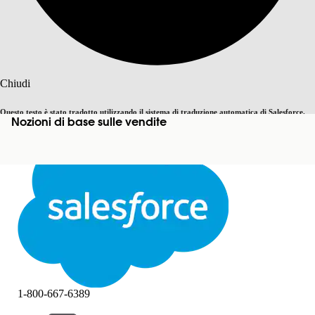
Cerca
Chiudi
Questo testo è stato tradotto utilizzando il sistema di traduzione automatica di Salesforce.
Nozioni di base sulle vendite
Passa all'inglese
Non ora
Ulteriori dettagli sono disponibili
qui
.
Chiudi
Chiudi
1-800-667-6389