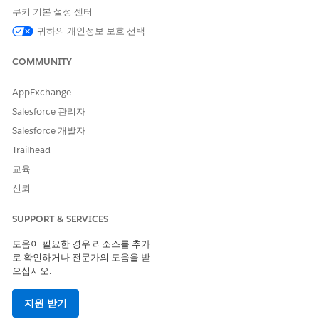
작업 영역 키 메트릭
쿠키 기본 설정 센터
필요에 따라 구성 요소를 정렬합니다.
귀하의 개인정보 보호 선택
저장
을 클릭합니다.
COMMUNITY
AppExchange
Salesforce 관리자
구성 요소를 추가한 홈페이지가 필수 앱 및 사용자 프로필에
노트
Salesforce 개발자
할당되어 있는지 확인합니다.
Trailhead
교육
신뢰
이 기사를 통해 문제를 해결했습니까?
SUPPORT & SERVICES
개선을 위한 의견을 보내주세요.
도움이 필요한 경우 리소스를 추가
로 확인하거나 전문가의 도움을 받
예
아니요
으십시오.
지원 받기