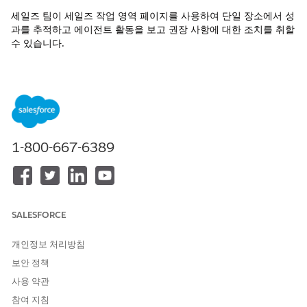
세일즈 팀이 세일즈 작업 영역 페이지를 사용하여 단일 장소에서 성
과를 추적하고 에이전트 활동을 보고 권장 사항에 대한 조치를 취할
수 있습니다.
필수 EDITION
지원 제품: Sales Foundation 추가 기능이 포함된
Enterprise
,
Unlimited
및
Agentforce 1 Sales
Edition의 Lightning
Experience
1-800-667-6389
Sales 또는 Sales Console 앱에서 기본 홈페이지를 사용하는 경우
설정 프로세스를 완료하면 Sales Workspace 페이지로 대체됩니다.
사용자 정의 홈 페이지를 사용하는 경우 세일즈 팀이 세일즈 작업
영역 인사이트에 액세스할 수 있도록 홈 페이지에 세일즈 작업 영역
구성 요소를 추가합니다.
SALESFORCE
설정에서 빠른 찾기 상자에
Lightning 앱 빌더
를 입력하고 선택
합니다.
개인정보 처리방침
편집할 홈페이지를 엽니다.
보안 정책
페이지에 다음 구성 요소를 추가합니다.
사용 약관
에이전트 완료 과업
참여 지침
에이전트 제안