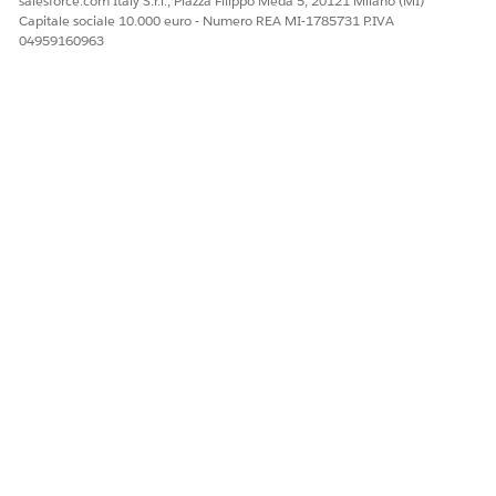
salesforce.com Italy S.r.l., Piazza Filippo Meda 5, 20121 Milano (MI)
Capitale sociale 10.000 euro - Numero REA MI-1785731 P.IVA
04959160963
QUESTO ARTICOLO HA RISOLTO IL PROBLEMA?
Facci sapere, così possiamo migliorare!
Sì
No