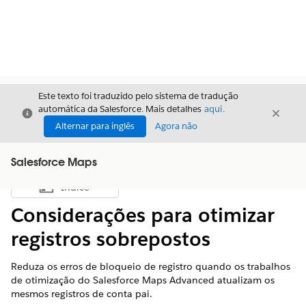
Este texto foi traduzido pelo sistema de tradução
automática da Salesforce. Mais detalhes
aqui
.
Fechar
Fecha
Fechar
Alternar para inglês
Agora não
Salesforce Maps
Índice
Mostrar índice
Considerações para otimizar
registros sobrepostos
Reduza os erros de bloqueio de registro quando os trabalhos
de otimização do Salesforce Maps Advanced atualizam os
mesmos registros de conta pai.