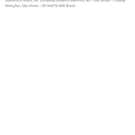
Salesforce Brasil, Av. Jornalista Roberto Marinho, 85 - 14º andar - Cidade
Monções, São Paulo - SP, 04575-000 Brasil
ESTE ARTIGO RESOLVEU SEU PROBLEMA?
Diga-nos para podermos melhorar!
Sim
Não