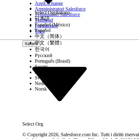
AppExchange
Amministratori Salesforce
Select Org
Italiano
Sviluppatori Salesforce
日本語
Trailhead
Español (México)
Formazione
Español
Trust
中文（简体）
中文（繁體）
Italiano
한국어
Русский
Português (Brasil)
Suomi
Dansk
Svenska
Nederlands
Norsk
Select Org
© Copyright 2026, Salesforce.com Inc. Tutti i diritti riservati.