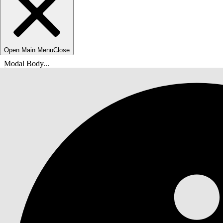
Open Main Menu
Close
Modal Body...
Ti trovi qui:
Guida di Salesforce
Documenti
Salesforce Maps