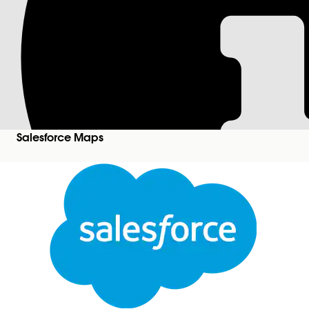
Visualizzazione dei
Maps
Quando gli agenti visualizzano i percorsi in Salesf
suggerimenti dei waypoint. I waypoint sono record 
Salesforce Maps
percorsi degli agenti.
Versioni (Edition) richieste
Visualizzare le versioni supportate
.
Nella configurazione guidata della serie di dati, i
visibili agli agenti quando interagiscono con i wa