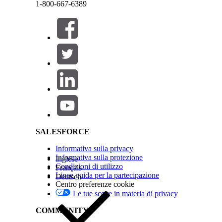
1-800-667-6389
Chiudi
Questo testo è stato tradotto utilizzando il sistema di traduzione automatica di Salesforce. Ul
Salesforce Help | Article
Fare clic su
Avanti
.
I valori dei campi predefiniti dei record di output 
Chiudi
Chiudi
QUESTO ARTICOLO HA RISOLTO IL PROBLEMA?
Facci sapere, così possiamo migliorare!
SALESFORCE
Informativa sulla privacy
Informativa sulla protezione
Inglese
Condizioni di utilizzo
Français
Linee guida per la partecipazione
Deutsch
Centro preferenze cookie
Le tue scelte in materia di privacy
COMMUNITY