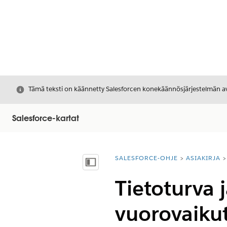
Sulje
Tämä teksti on käännetty Salesforcen konekäännösjärjestelmän avu
Salesforce-kartat
SALESFORCE-OHJE
ASIAKIRJA
Olet tässä:
Näytä sisällysluettelo
Tietoturva 
vuorovaiku