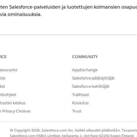
sten Salesforce-palveluiden ja luotettujen kolmansien osapu
uvia ominaisuuksia.
RCE
COMMUNITY
ita datatyyppejä kartoituksen ja ajoituksen tukemiseksi. Salesforce 
rce S3 -pyynnöissä väliaikaisina tiedoina eikä lähetä niitä koskaan
alausunto
AppExchange
ote
Salesforce-pääkäyttäjät
dot
Salesforce-kehittäjät
NGELMASI?
misohjeet
Trailhead
hittyä!
tusten keskus
Koulutus
r Privacy Choices
Trust
© Copyright 2026, Salesforce.com Inc. Kaikki oikeudet pidätetään. Tavarame
Salesforce.com EMEA Limited, Keilaranta 1, 3rd floor 02150 Espoo Finland