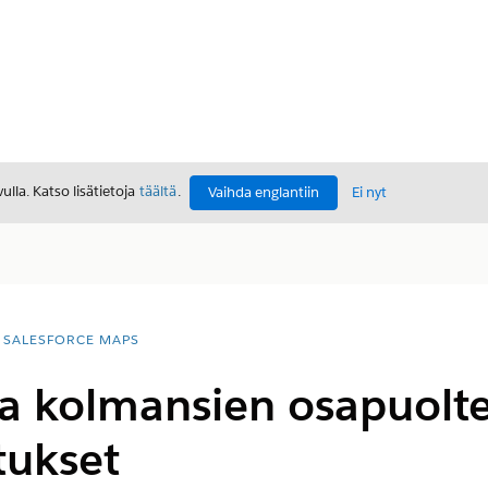
lla. Katso lisätietoja
täältä
.
Vaihda englantiin
Ei nyt
SALESFORCE MAPS
ja kolmansien osapuolt
tukset