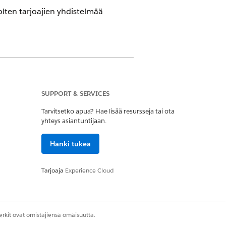
olten tarjoajien yhdistelmää
SUPPORT & SERVICES
Maps käsittelee tietue- ja
 kolmannelle osapuolelle.
Tarvitsetko apua? Hae lisää resursseja tai ota
yhteys asiantuntijaan.
Hanki tukea
Kyllä
Ei
Tarjoaja
Experience Cloud
rkit ovat omistajiensa omaisuutta.