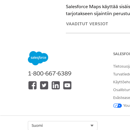
Salesforce Maps käyttää sisäi
tarjotakseen sijaintiin perust
VAADITUT VERSIOT
Näytä tuetut versiot
.
Datatyypit ja tietojen vaihto
SALESFO
Salesforce Maps käsittelee use
organisaatiotunnuksia Salesfo
Tietosuoj
1-800-667-6389
Turvatied
Käyttöeh
RATKAISIKO TÄMÄ ARTIKKELI O
Osallistu
Anna palautetta, jotta voimme ke
Evästease
You
Select Org
Suomi