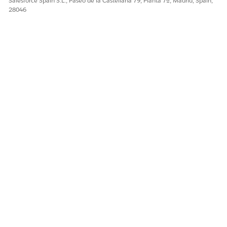
Salesforce Spain S.L., Paseo de la Castellana 79, Planta 7ª, Madrid, Spain,
28046
¿RESOLVIÓ ESTE ARTÍCULO SU PROBLEMA?
¡Háganos saber cómo podemos mejorar!
Sí
No