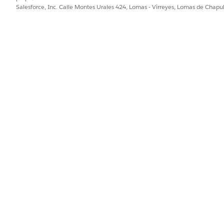
Salesforce, Inc. Calle Montes Urales 424, Lomas - Virreyes, Lomas de Chap
 solicitudes incluyen Id. de registro, Id. geográficos y Ubicaciones.
tudes utilizan Id. geográficos para devolver polígonos, ubicaciones
ón: Las solicitudes incluyen Id. de registro, Turnos, Ubicaciones,
 utilizan polígonos y metadatos de visualización para devolver im
PROBLEMA?
ejorar!