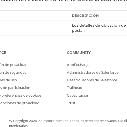
DESCRIPCIÓN
Los detalles de ubicación de
postal.
Hora programada en una ubic
prevista.
RCE
COMMUNITY
Las coordenadas de latitud y 
ón de privacidad
AppExchange
Representación matemática d
ón de seguridad
Administradores de Salesforce
Ponderaciones numéricas asi
nes de uso
Desarrolladores de Salesforce
o urgencia.
es de participación
Trailhead
Ponderaciones numéricas qu
enrutamiento, como el tiemp
 preferencias de cookies
Capacitación
 opciones de privacidad
Trust
 información
force Maps incluye el Id. de la organización de Salesforce.
© Copyright 2026, Salesforce.com Inc. Todos los derechos reservados. Las d
propietarios.