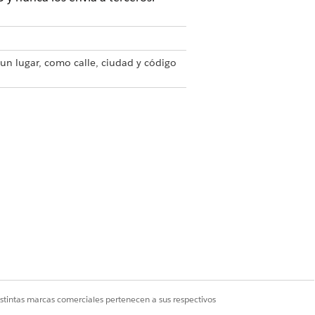
 un lugar, como calle, ciudad y código
ación, incluyendo la duración
longitud precisas de un lugar.
e un área geográfica.
gnadas a un registro, como prioridad
e definen una solución de
o mínimo entre ubicaciones.
istintas marcas comerciales pertenecen a sus respectivos