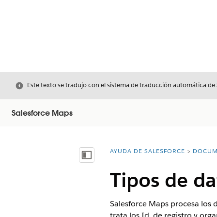
Cerrar
Este texto se tradujo con el sistema de traducción automática de
Salesforce Maps
AYUDA DE SALESFORCE
DOCUM
Usted está aquí:
Mostrar índice de materias
Tipos de da
Salesforce Maps procesa los d
trata los Id. de registro y or