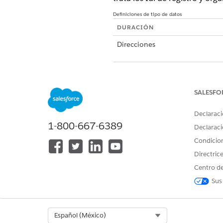
Definiciones de tipo de datos
DURACIÓN
Direcciones
Citas
SALESFO
Ubicaciones
Declaraci
Polígonos
1-800-667-6389
Declaraci
Registrar metadatos
Condicio
Directric
Enrutar metadatos
Centro de
Sus
Resumen de intercambios de
Cada solicitud que envía Sales
Select Org
Español (México)