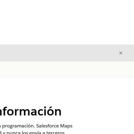
Cerrar
Cerrar
información
 la programación. Salesforce Maps
3 y nunca los envía a terceros.