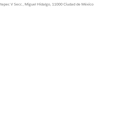
ultepec V Secc., Miguel Hidalgo, 11000 Ciudad de México
 y datos de negocio.
 Citas, Modo de desplazamiento y
ágenes PNG.
Sí
No