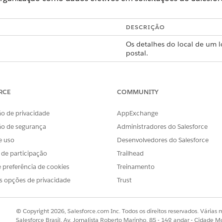
DESCRIÇÃO
Os detalhes do local de um l
postal.
Um horário agendado em um 
As coordenadas de latitude e
RCE
COMMUNITY
Uma representação matemáti
o de privacidade
AppExchange
Pesos numéricos atribuídos 
ão de segurança
Administradores do Salesforce
urgência.
e uso
Desenvolvedores do Salesforce
Pesos numéricos que define
s de participação
Trailhead
o tempo mínimo entre os loc
 preferência de cookies
Treinamento
ações
s opções de privacidade
Trust
orce Maps envia inclui o ID da organização do Salesforce.
© Copyright 2026, Salesforce.com Inc. Todos os direitos reservados. Várias m
Salesforce Brasil, Av. Jornalista Roberto Marinho, 85 - 14º andar - Cidade M