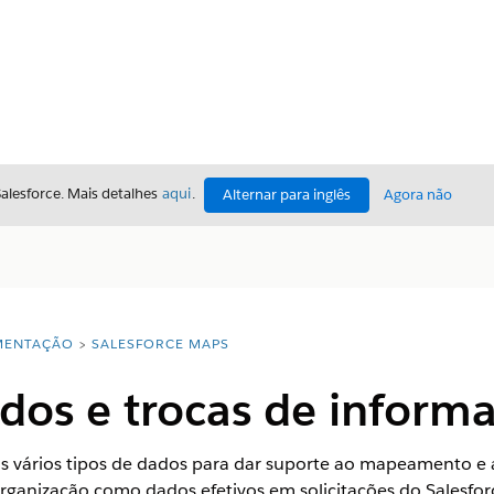
Salesforce. Mais detalhes
aqui
.
Alternar para inglês
Agora não
ENTAÇÃO
SALESFORCE MAPS
dos e trocas de inform
os vários tipos de dados para dar suporte ao mapeamento e
organização como dados efetivos em solicitações do Salesforc