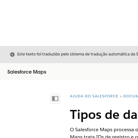
Fechar
Este texto foi traduzido pelo sistema de tradução automática da 
Salesforce Maps
AJUDA DO SALESFORCE
DOCUM
Você está aqui:
Mostrar índice
Tipos de da
O Salesforce Maps processa 
Maps trata IDs de registro e 