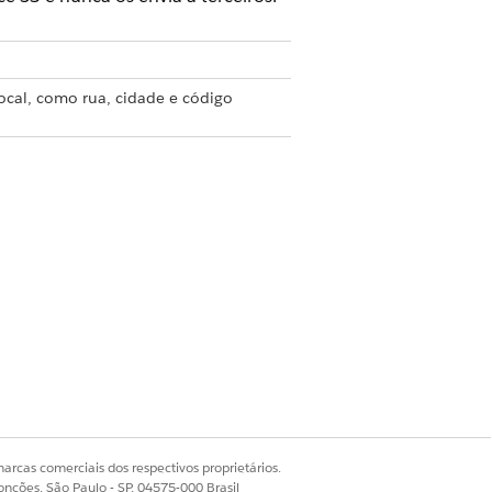
ocal, como rua, cidade e código
local, incluindo a duração esperada.
 longitude precisas de um local.
ca de uma área geográfica.
a um registro, como prioridade ou
m uma solução de roteamento, como
ais.
arcas comerciais dos respectivos proprietários.
onções, São Paulo - SP, 04575-000 Brasil