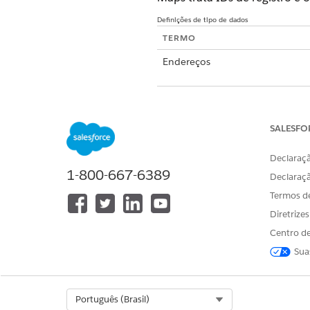
Definições de tipo de dados
TERMO
Endereços
Consultas
Locais
SALESFO
Polígonos
Declaraçã
Metadados de registro
1-800-667-6389
Declaraç
Termos d
Rotear metadados
Diretrize
Centro de
Resumo das trocas de inform
Sua
Cada solicitação que o Salesf
Select Org
Português (Brasil)