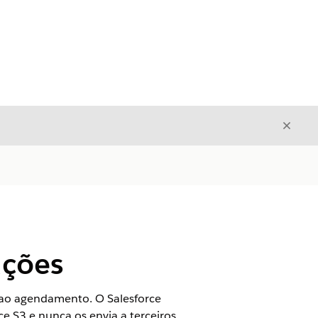
Fecha
Fechar
ações
 ao agendamento. O Salesforce
e S3 e nunca os envia a terceiros.