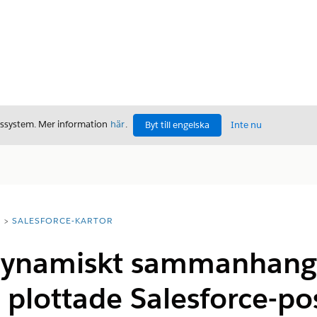
gssystem. Mer information
här
.
Byt till engelska
Inte nu
T
SALESFORCE-KARTOR
dynamiskt sammanhang
r plottade Salesforce-po