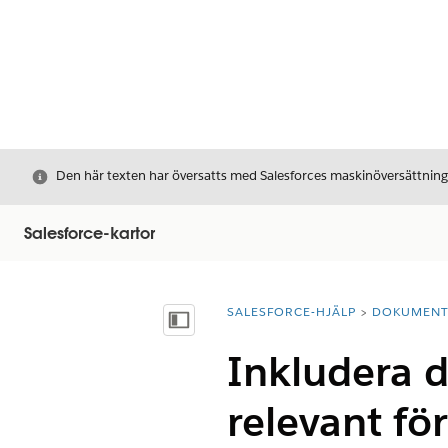
Stäng
Den här texten har översatts med Salesforces maskinöversättnin
Salesforce-kartor
SALESFORCE-HJÄLP
DOKUMEN
Du är här:
Visa innehållsförteckning
Inkludera 
relevant fö