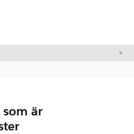
Stäng
Stäng
 som är
ster