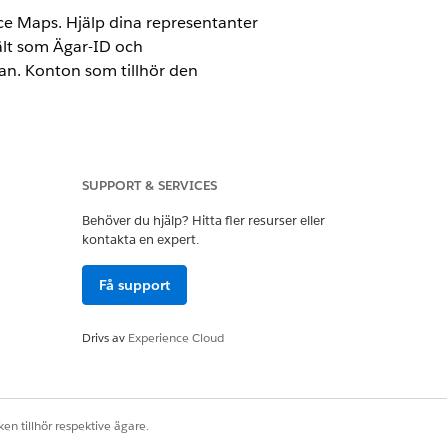
rce Maps. Hjälp dina representanter
fält som Ägar-ID och
tan. Konton som tillhör den
SUPPORT & SERVICES
Behöver du hjälp? Hitta fler resurser eller
kontakta en expert.
Få support
et
.
Drivs av
Experience Cloud
r på kartan.
en tillhör respektive ägare.