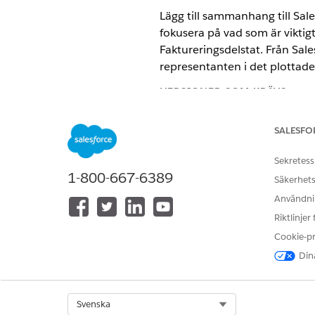
Lägg till sammanhang till Sal
fokusera på vad som är viktig
Faktureringsdelstat. Från Sale
representanten i det plottade 
VERSIONER SOM KRÄVS
Visa versioner som stöds
.
SALESFO
Sekretess
1-800-667-6389
Säkerhets
Till anpassa inställningar:
Användnin
I Inställningar, i rutan Snabb
Riktlinjer
Bredvid Salesforce Maps-pake
Cookie-p
Välj
Basobjekt
|
Redigera
och 
Dina
Bläddra till Knapp-URL och k
Select Org
Svenska