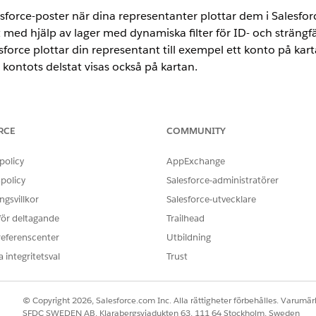
esforce-poster när dina representanter plottar dem i Salesfo
t med hjälp av lager med dynamiska filter för ID- och sträng
sforce plottar din representant till exempel ett konto på kar
kontots delstat visas också på kartan.
RCE
COMMUNITY
ANVÄNDARBEHÖRIGHETER SOM KRÄVS
policy
AppExchange
policy
Salesforce-administratörer
Anpassa program
gsvillkor
Salesforce-utvecklare
sökning, skriv
och välj sedan
Installerade pak
Installerade paket
 för deltagande
Trailhead
tet klickar du på
Konfigurera
.
referenscenter
Utbildning
välj sedan basobjektet för de poster som dina representanter plotta
 integritetsval
Trust
licka på
Välj
.
© Copyright 2026, Salesforce.com Inc. Alla rättigheter förbehålles. Varumärk
SFDC SWEDEN AB, Klarabergsviadukten 63, 111 64 Stockholm, Sweden