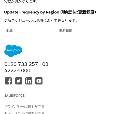
で数か月かかります。
Update Frequency by Region (地域別の更新頻度)
更新スケジュールは地域によって異なります。
地域
更新頻度
北米および西ヨーロッパ
ベンダーは、政府提供元から
毎月または毎四半期の更新を
受け取ります。
その他の地域
更新スケジュールは国によっ
0120-733-257 | 03-
て異なり、通常の頻度に従い
ません。
4222-1000
境界の更新が Salesforce Maps に到達する方法
サードパーティベンダーは、各国の政府および行政ソースとの
境界データを検証します。
SALESFORCE
Salesforce はベンダーから検証済みデータを受け取ります。
Salesforce がデータをテストおよび検証します。
プライバシーに関する声明
Salesforce は、次のメジャーリリースで更新された境界をリ
セキュリティに関する声明