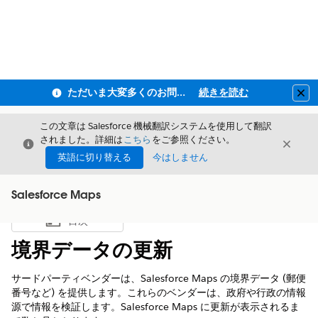
ただいま大変多くのお問い合わせをいただいており、ご連絡までにお時間を頂戴しております
続きを読む
Clo
この文章は Salesforce 機械翻訳システムを使用して翻訳
されました。詳細は
こちら
をご参照ください。
閉じる
閉じ
閉じる
英語に切り替える
今はしません
Salesforce Maps
目次
目次を表示
境界データの更新
サードパーティベンダーは、Salesforce Maps の境界データ (郵便
番号など) を提供します。これらのベンダーは、政府や行政の情報
源で情報を検証します。Salesforce Maps に更新が表示されるま