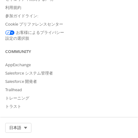
リースします。
利用規約
参加ガイドライン:
Cookie プリファレンスセンター
お客様によるプライバシー
例
設定の選択肢
Salesforce が新しい境界をリリースしたら、新規および既存の
図形レイヤーに追加します。更新される境界データのタイミン
COMMUNITY
グについての詳細は、Salesforce リリースノートを参照してく
ださい。
AppExchange
Salesforce システム管理者
Salesforce 開発者
Trailhead
この記事で問題は解決されましたか?
トレーニング
ご意見をお待ちしております。
トラスト
はい
いいえ
Select Org
日本語