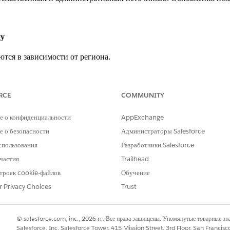
ну
тся в зависимости от региона.
ЧАСТОТА ОБНОВЛЕНИЯ
RCE
COMMUNITY
опа
Поставщики получают ежемесяч
правительственных источников
е о конфиденциальности
AppExchange
Расписания обновлений отличаю
 о безопасности
Администраторы Salesforce
соответствуют регулярной каде
спользования
Разработчики Salesforce
частия
Trailhead
гают Salesforce Maps
троек cookie-файлов
Обучение
ют данные о границах с помощью правительственных и административны
r Privacy Choices
Trust
ые данные от поставщиков.
ет данные.
нные границы в следующем крупном выпуске.
© salesforce.com, inc., 2026 гг. Все права защищены. Упомянутые товарные з
Salesforce, Inc. Salesforce Tower, 415 Mission Street, 3rd Floor, San Francis