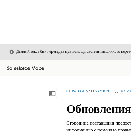
Закрыть
Данный текст был переведен при помощи системы машинного перево
Salesforce Maps
СПРАВКА SALESFORCE
ДОКУМ
Вы находитесь здесь:
Показать содержание
Обновления
Сторонние поставщики предост
информацию с помощью правите