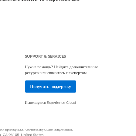
SUPPORT & SERVICES
ные или ежеквартальные обновления из
.
Нужна помощь? Найдите дополнительные
тся в зависимости от страны и не
ресурсы или свяжитесь с экспертом.
нции.
Получить поддержку
Используется
Experience Cloud
х источников для каждой страны.
наки принадлежат соответствующим владельцам.
co, CA 94105, United States