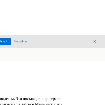
Закры
йский
Не сейчас
Закрыт
 индексы. Эти поставщики проверяют
ляются в Salesforce Maps несколько