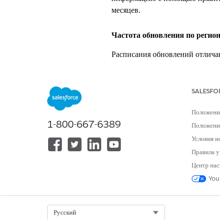
месяцев.
Частота обновления по регио
Расписания обновлений отличаю
РЕГИОН
SALESFO
Северная Америка и Западная Евр
Положени
Другие регионы
1-800-667-6389
Положение
Условия и
Правила у
Как обновления границ дости
Центр нас
Сторонние поставщики проверя
You
Salesforce получает проверенн
Salesforce тестирует и проверя
Salesforce выпускает обновле
Select Org
Русский