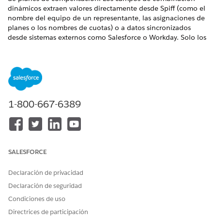
dinámicos extraen valores directamente desde Spiff (como el
nombre del equipo de un representante, las asignaciones de
planes o los nombres de cuotas) o a datos sincronizados
desde sistemas externos como Salesforce o Workday. Solo los
campos asignados al objeto de usuario están disponibles
como campos de combinación dinámicos. Spiff rellena estos
campos cuando envía o realiza una vista previa de un
documento.
EDICIONES NECESARIAS
1-800-667-6389
Disponible en: Salesforce Classic (no disponible en todas
las organizaciones) y Lightning Experience
Disponible en:
Enterprise Edition
,
Unlimited Edition
y
Developer Edition
SALESFORCE
Está disponible a un costo adicional en:
Professional
Declaración de privacidad
Edition con API de servicios web activada
Declaración de seguridad
PERMISOS DE USUARIO NECESARIOS
Condiciones de uso
Directrices de participación
Para agregar campos de
Una
función de usuario
Spiff