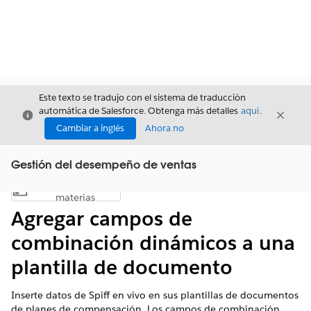
Este texto se tradujo con el sistema de traducción
automática de Salesforce. Obtenga más detalles
aquí
.
Cerrar
Cerrar
Cerrar
Cambiar a inglés
Ahora no
Gestión del desempeño de ventas
Índice de
Mostrar índice de materias
materias
Agregar campos de
combinación dinámicos a una
plantilla de documento
Inserte datos de Spiff en vivo en sus plantillas de documentos
de planes de compensación. Los campos de combinación