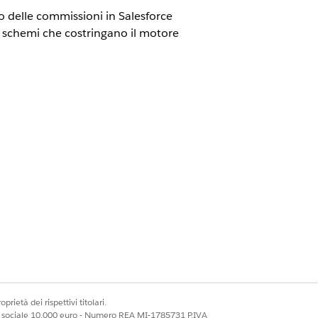
olo delle commissioni in Salesforce
tare schemi che costringano il motore
b abilitata
orce o il caricamento di dati,
i in Spiff. Minore è il numero di
prietà dei rispettivi titolari.
data come
,
o
THIS_YEAR
LAST_90_DAYS
ale sociale 10.000 euro - Numero REA MI-1785731 P.IVA