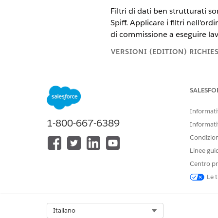
Filtri di dati ben strutturati 
Spiff. Applicare i filtri nell'
di commissione a eseguire lav
VERSIONI (EDITION) RICHIE
Disponibile in: Salesforce Classi
SALESFO
Disponibile nelle versioni:
Enter
Disponibile con un supplemento 
Informativ
1-800-667-6389
Informati
Filtro prima che i dati raggi
Condizioni
Linee gui
I filtri iniziano prima dei filt
Centro pr
utilizzare le condizioni della
Le t
record che raggiungono il mot
Applicare queste tecniche per
Select Org
Italiano
Utilizzare i valori di data.
Anzic