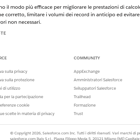
sono il modo più efficace per migliorare le prestazioni di calc
ordine corretto, limitare i volumi dei record in anticipo ed evi
ori non necessari.
STE
c (non in tutte le organizzazioni) e Lightning Experience
RCE
COMMUNITY
prise Edition
,
Unlimited Edition
e
Developer Edition
di prezzo nelle versioni: Versione
professionale
con API Servizi We
a sulla privacy
AppExchange
va sulla protezione
Amministratori Salesforce
ungano Spiff
 di utilizzo
Sviluppatori Salesforce
da per la partecipazione
Trailhead
ri dei dati in Designer. Quando si configura il connettore Salesf
eferenze cookie
Formazione
 clausola WHERE per limitare i record che vengono sincronizzat
ue scelte in materia di privacy
Trust
ore di commissione, più rapidi saranno i calcoli.
 ridurre i volumi dei record a monte.
© Copyright 2026, Salesforce.com Inc. Tutti i diritti riservati. Vari marchi di pro
hé sincronizzare tutti i record storici, utilizzare filtri relativi alla 
salesforce.com Italy S.r.l., Piazza Filippo Meda 5, 20121 Milano (MI) Capit