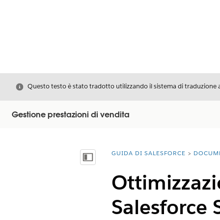
Chiudi
Questo testo è stato tradotto utilizzando il sistema di traduzione 
Gestione prestazioni di vendita
GUIDA DI SALESFORCE
DOCUM
Ti trovi qui:
Mostra sommario
Ottimizzazio
Salesforce S