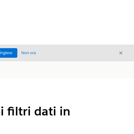
Chiud
'inglese
Non ora
Chiudi
filtri dati in