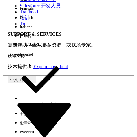
Salesforce 开发人员
Français
体验
Trailhead
培训
Deutsch
Trust
Italiano
SUPPORT & SERVICES
日本語
全部清除
完成
需要帮助？查找更多资源，或联系专家。
Español (México)
Español
获得支持
技术提供者
Experience Cloud
中文（简体）
Select Org
中文（简体）
中文（繁体）
한국어
Русский
没有结果