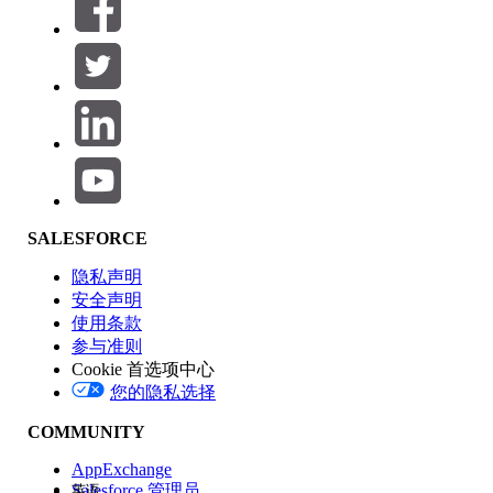
筛选器 (0)
选择筛选器
添加
产品区域
SALESFORCE
功能影响
隐私声明
安全声明
使用条款
参与准则
Cookie 首选项中心
版本
您的隐私选择
COMMUNITY
AppExchange
Salesforce 管理员
英语