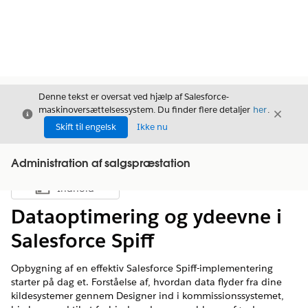
Denne tekst er oversat ved hjælp af Salesforce-
maskinoversættelsessystem. Du finder flere detaljer
her
.
Luk
Luk
Luk
Skift til engelsk
Ikke nu
Administration af salgspræstation
Indhold
Vis indholdsfortegnelse
Dataoptimering og ydeevne i
Salesforce Spiff
Opbygning af en effektiv Salesforce Spiff-implementering
starter på dag et. Forståelse af, hvordan data flyder fra dine
kildesystemer gennem Designer ind i kommissionssystemet,