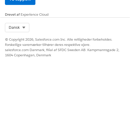
Ja
Nej
Drevet af
Experience Cloud
Select Org
Dansk
© Copyright 2026, Salesforce.com Inc. Alle rettigheder forbeholdes.
Forskellige varemærker tilhører deres respektive ejere.
salesforce.com Danmark, filial af SFDC Sweden AB. Kampmannsgade 2,
1604 Copenhagen, Denmark