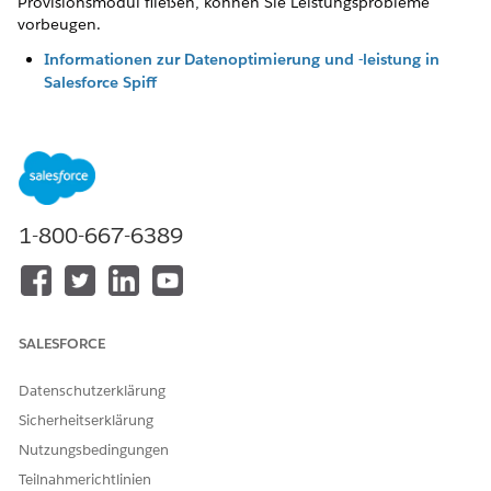
Provisionsmodul fließen, können Sie Leistungsprobleme
vorbeugen.
Informationen zur Datenoptimierung und -leistung in
Salesforce Spiff
Designer und Provisionsmodul haben dieselbe zugrunde
liegende Logik. Das bedeutet, dass die Entscheidungen,
die Sie während der Konfiguration treffen, sich direkt auf
die Leistung von Abrechnungen auswirken.
Optimieren der Datenfilterleistung in Salesforce Spiff
1-800-667-6389
Gut strukturierte Datenfilter sind die effektivste
Möglichkeit, die Leistung der Provisionsberechnung in
Salesforce Spiff zu verbessern. Wenden Sie Filter in der
richtigen Reihenfolge an, begrenzen Sie das
Datensatzvolumen frühzeitig und vermeiden Sie Muster,
SALESFORCE
die das Provisionsmodul zu unnötiger Arbeit zwingen.
Verwenden der Kapselung in Salesforce Spiff-
Datenschutzerklärung
Berechnungen
Sicherheitserklärung
Die Kapselung isoliert ein Segment einer
Nutzungsbedingungen
Provisionsberechnung in ein separates berechnetes Feld
mit Namen. Diese Technik reduziert den
Teilnahmerichtlinien