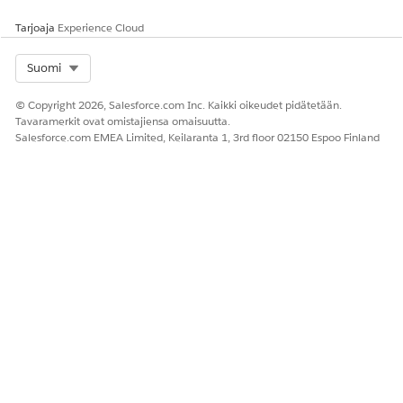
mukautuu syötettyihin tietoihin ilman, että sinun täytyisi
Tarjoaja
Experience Cloud
muuttaa suunnitelmasi kokoonpanoa.
Select Org
Suomi
© Copyright 2026, Salesforce.com Inc. Kaikki oikeudet pidätetään.
Tavaramerkit ovat omistajiensa omaisuutta.
RATKAISIKO TÄMÄ ARTIKKELI ONGELMASI?
Salesforce.com EMEA Limited, Keilaranta 1, 3rd floor 02150 Espoo Finland
Anna palautetta, jotta voimme kehittyä!
Kyllä
Ei