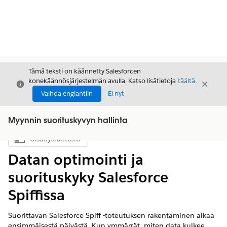
Tämä teksti on käännetty Salesforcen
konekäännösjärjestelmän avulla. Katso lisätietoja
täältä
.
Sulje
Sulje
Sulje
Vaihda englantiin
Ei nyt
Myynnin suorituskyvyn hallinta
Sisällysluettelo
Näytä sisällysluettelo
Datan optimointi ja
suorituskyky Salesforce
Spiffissa
Suorittavan Salesforce Spiff -toteutuksen rakentaminen alkaa
ensimmäisestä päivästä. Kun ymmärrät, miten data kulkee