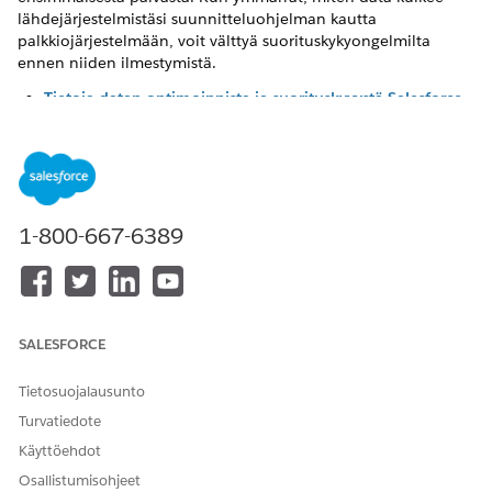
lähdejärjestelmistäsi suunnitteluohjelman kautta
palkkiojärjestelmään, voit välttyä suorituskykyongelmilta
ennen niiden ilmestymistä.
Tietoja datan optimoinnista ja suorituskyvystä Salesforce
Spiffissa
Suunnittelijalla ja palkkiojärjestelmällä on sama perustana
oleva logiikka, mikä tarkoittaa, että kokoonpanon aikana
tekemäsi päätökset vaikuttavat suoraan lausumien
suorituskykyyn mittakaavassa.
1-800-667-6389
Datasuodattimen suorituskyvyn optimointi Salesforce
Spiffissa
Hyvin rakenteelliset datasuodattimet ovat ainoa tehokkain
tapa parantaa palkkioiden laskentatehoa Salesforce
Spiffissa. Käytä suodattimia oikeassa järjestyksessä, rajoita
SALESFORCE
tietueiden määriä ajoissa ja vältä kuvioita, jotka
pakottavat palkkiojärjestelmän tekemään tarpeettomia
Tietosuojalausunto
töitä.
Turvatiedote
Encapsulation-ominaisuuden käyttäminen Salesforce
Käyttöehdot
Spiff -laskentoissa
Osallistumisohjeet