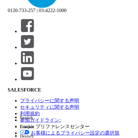
0120-733-257 | 03-4222-1000
絞り込み条件 (0)
絞り込み条件を選択
追加
製品エリア
SALESFORCE
機能の影響
プライバシーに関する声明
セキュリティに関する声明
利用規約
English
参加ガイドライン:
Cookie プリファレンスセンター
Français
エディション
お客様によるプライバシー設定の選択肢
Deutsch