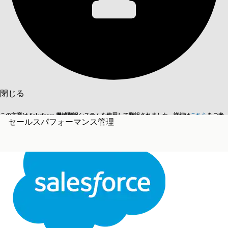
目次を表示
目次
検索
閉じる
この文章は Salesforce 機械翻訳システムを使用して翻訳されました。詳細は
こちら
をご参
セールスパフォーマンス管理
英語に切り替える
今はしません
照ください。
閉じる
閉じる