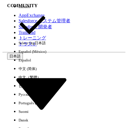
COMMUNITY
Italiano
AppExchange
Salesforce システム管理者
Salesforce 開発者
環境
Trailhead
トレーニング
Select Org
日本語
トラスト
Español (México)
日本語
Español
すべてクリア
完了
中文 (简体)
中文（繁體）
한국어
Русский
Português (Brasil)
Suomi
Dansk